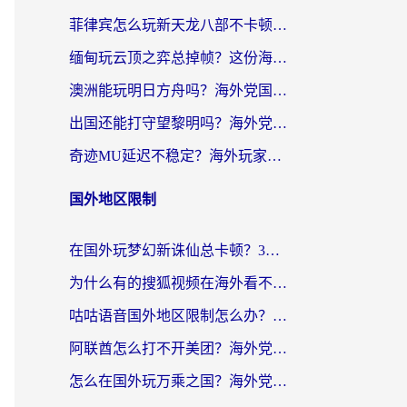
菲律宾怎么玩新天龙八部不卡顿？海外党国服游戏加速器终极指南（附欧洲国外玩家实测）
缅甸玩云顶之弈总掉帧？这份海外玩家专属加速器攻略帮你上分
澳洲能玩明日方舟吗？海外党国服游戏畅玩终极指南（附实用加速器选择技巧）
出国还能打守望黎明吗？海外党国服游戏不卡顿的终极解法
奇迹MU延迟不稳定？海外玩家国服游戏加速器终极指南：从卡顿到丝滑的秘密
国外地区限制
在国外玩梦幻新诛仙总卡顿？3个实用技巧解决海外党痛点（附回国加速器选择指南）
为什么有的搜狐视频在海外看不了呢？留学生亲测有效的回国加速攻略
咕咕语音国外地区限制怎么办？海外党必备的回国加速器选择指南（附音悦Tai、搜狐视频解决妙招）
阿联酋怎么打不开美团？海外党必备：3步解决回国追剧、看球、刷B站的全部烦恼
怎么在国外玩万乘之国？海外党亲测：突破限制的3个实用技巧