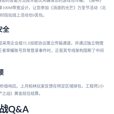
时，番茄的智能分流技术能优先确保您的游戏包传输。《原神》
其独享100M带宽设计，让您参加《消逝的光芒》万圣节活动（北
峰时段玩线上活动也0丢包。
安全
茄采用企业级TLS加密协议建立传输通道，并通过独立物理
王者荣耀账号异常登录事件时，正是其专线架构阻断了中间
顿
线秒级响应。上月柏林玩家反馈在特定区域掉包，工程师2小
铲之战》黄金段位结算。
战Q&A