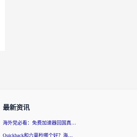
最新资讯
海外党必看：免费加速器回国真的靠谱吗？3步教你选到好用的归雁替代
Quickback和六毫秒哪个好？海外党亲测：选对回国加速器，无缝刷剧办公不再愁