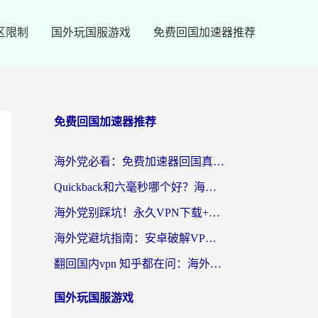
区限制
国外玩国服游戏
免费回国加速器推荐
免费回国加速器推荐
海外党必看：免费加速器回国真的靠谱吗？3步教你选到好用的归雁替代
Quickback和六毫秒哪个好？海外党亲测：选对回国加速器，无缝刷剧办公不再愁
海外党别踩坑！永久VPN下载+回国加速器选择指南，无缝刷国内剧游戏支付
海外党避坑指南：安卓破解VPN真的靠谱吗？教你选对回国加速器无缝刷国内资源
翻回国内vpn 知乎都在问：海外党如何选对加速器，无缝刷剧打游戏？
国外玩国服游戏