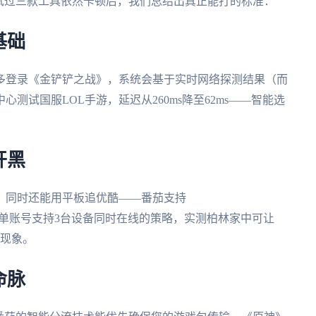
试过三款工具依然卡顿后，我们总结出真正能打的标准：
基础
伦多登录《金铲铲之战》，系统会基于实时网络探测结果（而
测试国服LOL手游，延迟从260ms降至62ms——智能选
开黑
，同时还能用平板追优酷——番茄支持
端。更实用的是单账号支持3台设备同时在线的策略，实测柏林家中可让
线现象。
命脉