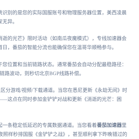
统识别的是您的实际国服账号和物理服务器位置，美西凌晨
家无异。
消逝的光芒》限时活动（如南瓜夜魔模式），专线加速器会
首日，番茄的智能分流也能确保您在温哥华顺畅参与。
于您位置和当前链路状态。通常番茄会自动分配最稳路径：
测到链路波动，则秒切北京BGP线路补偿。
区分游戏/视频/下载通道。当您在悉尼更新《永劫无间》时
——这点在同时参加金铲铲对战和更新《消逝的光芒：困
起一条稳定低延迟的专属数据通道。当您看着
番茄加速器
里
深夜照样秒排国服《金铲铲之战》，甚至顺利拿下昨晚错过的