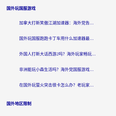
国外玩国服游戏
加拿大打新笑傲江湖加速器：海外党告别延迟卡顿的实用指南
国外玩国服跑跑卡丁车用什么加速器最好？2026真实玩家亲测避坑指南
外国人打新大话西游2吗？海外玩家畅玩国服游戏的终极加速器指南
非洲能玩小森生活吗？海外党国服游戏加速器终极指南（附阿根廷CF手游帕斯卡契约解决方案）
在国外玩萤火突击很卡怎么办？老玩家亲测有效的加速器选择指南
国外地区限制