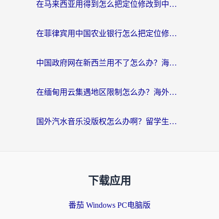
在马来西亚用得到怎么把定位修改到中国国内？留学生亲测有效的追剧看片攻略
在菲律宾用中国农业银行怎么把定位修改到中国国内？海外华人必看的数字生活解决方案
中国政府网在新西兰用不了怎么办？海外华人追剧看新闻的实用指南
在缅甸用云集遇地区限制怎么办？海外党亲测有效解决方案来了！
国外汽水音乐没版权怎么办啊？留学生亲测有效的回国加速攻略
下载应用
番茄 Windows PC电脑版