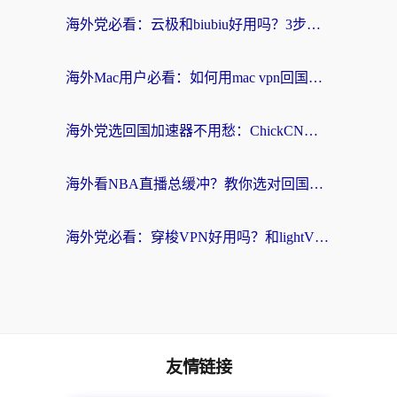
海外党必看：云极和biubiu好用吗？3步选对回国加速器，无缝刷国内剧玩手游
海外Mac用户必看：如何用mac vpn回国实现无缝刷国内剧玩国服？
海外党选回国加速器不用愁：ChickCN和SpeedCN好用吗？实测对比+避坑指南
海外看NBA直播总缓冲？教你选对回国加速器，无缝看球还能刷国内剧
海外党必看：穿梭VPN好用吗？和lightVPN对比哪个回国效果更好？附真实体验与选择指南
友情链接