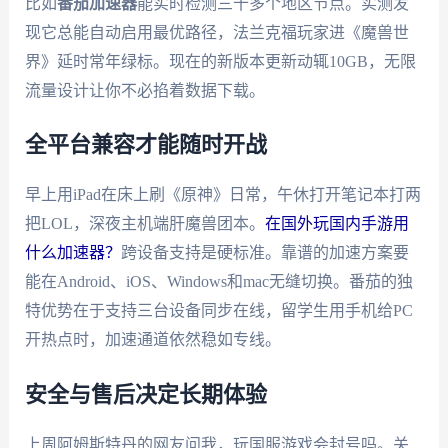
比如
番茄加速器
能实时检测三十多个地区节点。实测发
现它总能自动启用最优路径，法兰克福玩家进《魔兽世
界》延时常年绿标。现在的新版本更新动辄10GB，无限
流量设计让你不必掐着数据下载。
全平台兼容才能随时开战
早上用iPad在床上刷《原神》日常，午休打开笔记本打两
把LOL，深夜主机端肝魔兽团本。
在国外玩国内手游用
什么加速器？
跨设备支持是硬标准。靠谱的加速方案要
能在Android、iOS、Windows和mac无缝切换。番茄的独
特优势在于支持三台设备同步在线，留学生用手机给PC
开热点时，加速通道依然稳如专线。
安全与售后决定长期体验
上周阿姆斯特丹的网友问我，玩国服游戏会封号吗。关