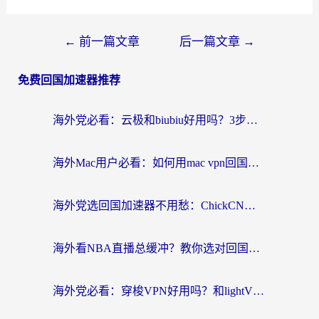
←
前一篇文章
后一篇文章
→
免费回国加速器推荐
海外党必看：云极和biubiu好用吗？3步选对回国加速器，无缝刷国内剧玩手游
海外Mac用户必看：如何用mac vpn回国实现无缝刷国内剧玩国服？
海外党选回国加速器不用愁：ChickCN和SpeedCN好用吗？实测对比+避坑指南
海外看NBA直播总缓冲？教你选对回国加速器，无缝看球还能刷国内剧
海外党必看：穿梭VPN好用吗？和lightVPN对比哪个回国效果更好？附真实体验与选择指南