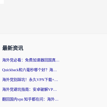
最新资讯
海外党必看：免费加速器回国真的靠谱吗？3步教你选到好用的归雁替代
Quickback和六毫秒哪个好？海外党亲测：选对回国加速器，无缝刷剧办公不再愁
海外党别踩坑！永久VPN下载+回国加速器选择指南，无缝刷国内剧游戏支付
海外党避坑指南：安卓破解VPN真的靠谱吗？教你选对回国加速器无缝刷国内资源
翻回国内vpn 知乎都在问：海外党如何选对加速器，无缝刷剧打游戏？