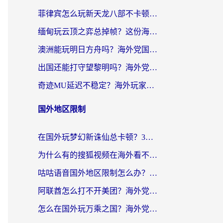
菲律宾怎么玩新天龙八部不卡顿？海外党国服游戏加速器终极指南（附欧洲国外玩家实测）
缅甸玩云顶之弈总掉帧？这份海外玩家专属加速器攻略帮你上分
澳洲能玩明日方舟吗？海外党国服游戏畅玩终极指南（附实用加速器选择技巧）
出国还能打守望黎明吗？海外党国服游戏不卡顿的终极解法
奇迹MU延迟不稳定？海外玩家国服游戏加速器终极指南：从卡顿到丝滑的秘密
国外地区限制
在国外玩梦幻新诛仙总卡顿？3个实用技巧解决海外党痛点（附回国加速器选择指南）
为什么有的搜狐视频在海外看不了呢？留学生亲测有效的回国加速攻略
咕咕语音国外地区限制怎么办？海外党必备的回国加速器选择指南（附音悦Tai、搜狐视频解决妙招）
阿联酋怎么打不开美团？海外党必备：3步解决回国追剧、看球、刷B站的全部烦恼
怎么在国外玩万乘之国？海外党亲测：突破限制的3个实用技巧