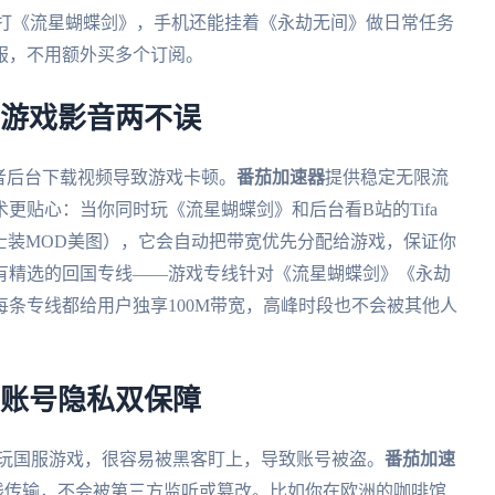
ws PC打《流星蝴蝶剑》，手机还能挂着《永劫无间》做日常任务
服，不用额外买多个订阅。
，游戏影音两不误
者后台下载视频导致游戏卡顿。
番茄加速器
提供稳定无限流
更贴心：当你同时玩《流星蝴蝶剑》和后台看B站的Tifa
的那些护士装MOD美图），它会自动把带宽优先分配给游戏，保证你
有精选的回国专线——游戏专线针对《流星蝴蝶剑》《永劫
条专线都给用户独享100M带宽，高峰时段也不会被其他人
，账号隐私双保障
馆）玩国服游戏，很容易被黑客盯上，导致账号被盗。
番茄加速
过专线传输，不会被第三方监听或篡改。比如你在欧洲的咖啡馆