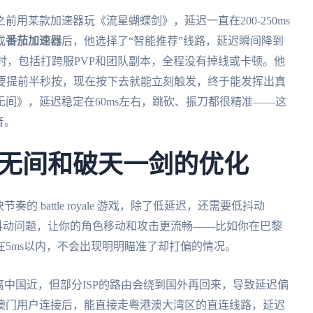
用某款加速器玩《流星蝴蝶剑》，延迟一直在200-250ms
成
番茄加速器
后，他选择了“智能推荐”线路，延迟瞬间降到
小时，包括打跨服PVP和团队副本，全程没有掉线或卡顿。他
都要提前半秒按，现在按下去就能立刻触发，终于能发挥出真
无间》，延迟稳定在60ms左右，跳砍、振刀都很精准——这
音。
无间和破天一剑的优化
 battle royale 游戏，除了低延迟，还需要低抖动
抖动问题，让你的角色移动和攻击更流畅——比如你在巴黎
5ms以内，不会出现明明瞄准了却打偏的情况。
离中国近，但部分ISP的路由会绕到国外再回来，导致延迟偏
澳门用户连接后，能直接走粤港澳大湾区的直连线路，延迟