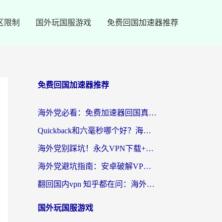
区限制
国外玩国服游戏
免费回国加速器推荐
免费回国加速器推荐
海外党必看：免费加速器回国真的靠谱吗？3步教你选到好用的归雁替代
Quickback和六毫秒哪个好？海外党亲测：选对回国加速器，无缝刷剧办公不再愁
海外党别踩坑！永久VPN下载+回国加速器选择指南，无缝刷国内剧游戏支付
海外党避坑指南：安卓破解VPN真的靠谱吗？教你选对回国加速器无缝刷国内资源
翻回国内vpn 知乎都在问：海外党如何选对加速器，无缝刷剧打游戏？
国外玩国服游戏