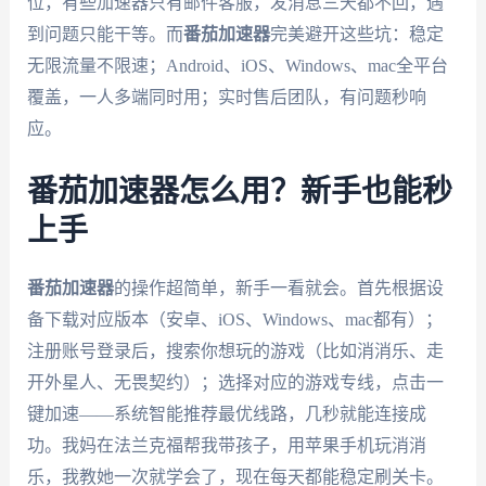
位，有些加速器只有邮件客服，发消息三天都不回，遇
到问题只能干等。而
番茄加速器
完美避开这些坑：稳定
无限流量不限速；Android、iOS、Windows、mac全平台
覆盖，一人多端同时用；实时售后团队，有问题秒响
应。
番茄加速器怎么用？新手也能秒
上手
番茄加速器
的操作超简单，新手一看就会。首先根据设
备下载对应版本（安卓、iOS、Windows、mac都有）；
注册账号登录后，搜索你想玩的游戏（比如消消乐、走
开外星人、无畏契约）；选择对应的游戏专线，点击一
键加速——系统智能推荐最优线路，几秒就能连接成
功。我妈在法兰克福帮我带孩子，用苹果手机玩消消
乐，我教她一次就学会了，现在每天都能稳定刷关卡。