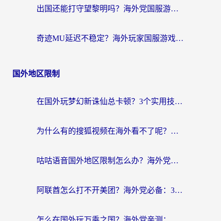
出国还能打守望黎明吗？海外党国服游戏不卡顿的终极解法
奇迹MU延迟不稳定？海外玩家国服游戏加速器终极指南：从卡顿到丝滑的秘密
国外地区限制
在国外玩梦幻新诛仙总卡顿？3个实用技巧解决海外党痛点（附回国加速器选择指南）
为什么有的搜狐视频在海外看不了呢？留学生亲测有效的回国加速攻略
咕咕语音国外地区限制怎么办？海外党必备的回国加速器选择指南（附音悦Tai、搜狐视频解决妙招）
阿联酋怎么打不开美团？海外党必备：3步解决回国追剧、看球、刷B站的全部烦恼
怎么在国外玩万乘之国？海外党亲测：突破限制的3个实用技巧