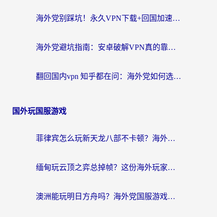
海外党别踩坑！永久VPN下载+回国加速器选择指南，无缝刷国内剧游戏支付
海外党避坑指南：安卓破解VPN真的靠谱吗？教你选对回国加速器无缝刷国内资源
翻回国内vpn 知乎都在问：海外党如何选对加速器，无缝刷剧打游戏？
国外玩国服游戏
菲律宾怎么玩新天龙八部不卡顿？海外党国服游戏加速器终极指南（附欧洲国外玩家实测）
缅甸玩云顶之弈总掉帧？这份海外玩家专属加速器攻略帮你上分
澳洲能玩明日方舟吗？海外党国服游戏畅玩终极指南（附实用加速器选择技巧）