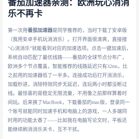
番茄加速器亲测：欧洲玩心消消
乐不再卡
第一次用
番茄加速器
是同学推荐的，当时下载了安卓版
（我用安卓手机玩消消乐）。打开界面很清爽，直接搜
“心消消乐”就能看到对应的加速选项。点击一键加速后，
系统自动匹配了最优线路——番茄的全球节点分布广，
欧洲多个节点覆盖，智能推荐的线路延迟只有32ms，比
之前用的加速器低了一半多。连接成功后打开消消乐，
加载秒进，消除特效同步无延迟，连玩两小时都没断过
线。最惊喜的是稳定无限流量，不用像之前那样算着时
间玩。后来换了MacBook，下载番茄的mac版，登录同一
个账号就能同时加速手机和电脑上的游戏，一人多端同
时用的功能太香了——比如我在电脑写论文时，平板还
能继续刷消消乐关卡，互不干扰。