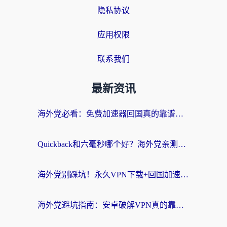
隐私协议
应用权限
联系我们
最新资讯
海外党必看：免费加速器回国真的靠谱吗？3步教你选到好用的归雁替代
Quickback和六毫秒哪个好？海外党亲测：选对回国加速器，无缝刷剧办公不再愁
海外党别踩坑！永久VPN下载+回国加速器选择指南，无缝刷国内剧游戏支付
海外党避坑指南：安卓破解VPN真的靠谱吗？教你选对回国加速器无缝刷国内资源