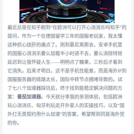
最近总是在知乎刷到“在欧洲可以打开心消消乐吗知乎”的
提问，作为一个在德国留学三年的国服老玩家，我太懂
这种抓心挠肝的痛点了。刚到慕尼黑那会，安卓手机里
的国服心消消乐要么加载半小时进不去，要么消除特效
延迟到让我怀疑人生——明明点了糖果，三秒后才看到
它消失。后来才明白，这不是手机性能差，而是海外IP到
国服服务器的链路太长，国际中转节点拥堵导致的。试
了七八个加速器踩坑后，终于找到能稳定解决问题的方
案：
番茄加速器
。今天就分享我的亲测体验，包括欧洲
玩心消消乐、匈牙利玩走开外星人的实操技巧，以及“国
外打无畏契约用什么加速”的答案，希望帮到同是海外党
的你。