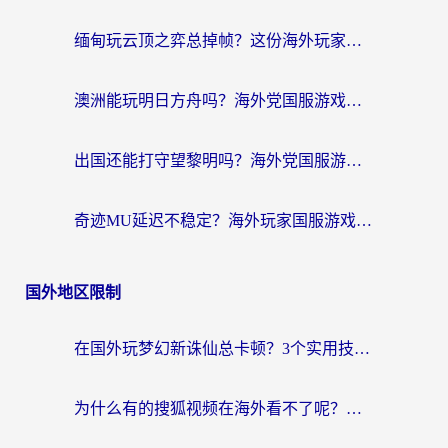
缅甸玩云顶之弈总掉帧？这份海外玩家专属加速器攻略帮你上分
澳洲能玩明日方舟吗？海外党国服游戏畅玩终极指南（附实用加速器选择技巧）
出国还能打守望黎明吗？海外党国服游戏不卡顿的终极解法
奇迹MU延迟不稳定？海外玩家国服游戏加速器终极指南：从卡顿到丝滑的秘密
国外地区限制
在国外玩梦幻新诛仙总卡顿？3个实用技巧解决海外党痛点（附回国加速器选择指南）
为什么有的搜狐视频在海外看不了呢？留学生亲测有效的回国加速攻略