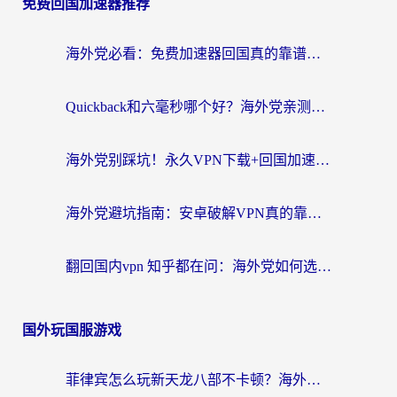
免费回国加速器推荐
海外党必看：免费加速器回国真的靠谱吗？3步教你选到好用的归雁替代
Quickback和六毫秒哪个好？海外党亲测：选对回国加速器，无缝刷剧办公不再愁
海外党别踩坑！永久VPN下载+回国加速器选择指南，无缝刷国内剧游戏支付
海外党避坑指南：安卓破解VPN真的靠谱吗？教你选对回国加速器无缝刷国内资源
翻回国内vpn 知乎都在问：海外党如何选对加速器，无缝刷剧打游戏？
国外玩国服游戏
菲律宾怎么玩新天龙八部不卡顿？海外党国服游戏加速器终极指南（附欧洲国外玩家实测）