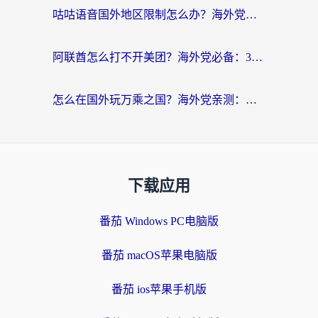
咕咕语音国外地区限制怎么办？海外党必备的回国加速器选择指南（附音悦Tai、搜狐视频解决妙招）
阿联酋怎么打不开美团？海外党必备：3步解决回国追剧、看球、刷B站的全部烦恼
怎么在国外玩万乘之国？海外党亲测：突破限制的3个实用技巧
下载应用
番茄 Windows PC电脑版
番茄 macOS苹果电脑版
番茄 ios苹果手机版