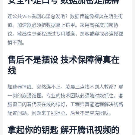
安全不是口号 数据加密是底裤
连公共WiFi看剧心里总发毛？数据传输像裸奔在陌生街
道。加速器必须把数据裹上铠甲。采用高强度加密协
议。敏感信息全程通过专用隧道，黑客或窥探者连摸都
摸不到。
售后不是摆设 技术保障得真在
线
加速器掉线、突然连不上。凌晨三点找不到人救命？那
一刻的崩溃谁懂。专业的技术团队必须随时能抓住。客
服窗口闪着代表在线的绿灯，工程师真能远程解决线路
配置问题。问题来了别担心，后台不是空壳团队。
拿起你的钥匙 解开腾讯视频的