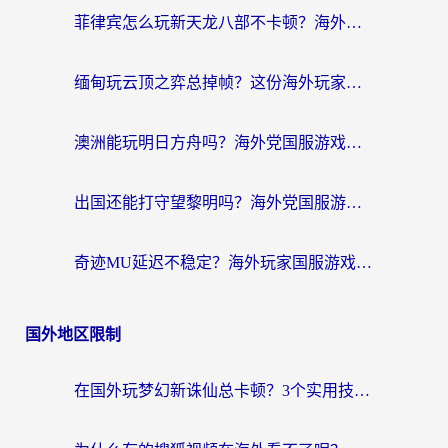
菲律宾怎么玩新天龙八部不卡顿？海外党国服游戏加速器终极指南（附欧洲国外玩家实测）
缅甸玩云顶之弈总掉帧？这份海外玩家专属加速器攻略帮你上分
澳洲能玩明日方舟吗？海外党国服游戏畅玩终极指南（附实用加速器选择技巧）
出国还能打守望黎明吗？海外党国服游戏不卡顿的终极解法
奇迹MU延迟不稳定？海外玩家国服游戏加速器终极指南：从卡顿到丝滑的秘密
国外地区限制
在国外玩梦幻新诛仙总卡顿？3个实用技巧解决海外党痛点（附回国加速器选择指南）