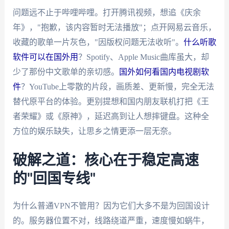
问题远不止于哔哩哔哩。打开腾讯视频，想追《庆余
年》，"抱歉，该内容暂时无法播放"；点开网易云音乐，
收藏的歌单一片灰色，"因版权问题无法收听"。
什么听歌
软件可以在国外用
？Spotify、Apple Music曲库虽大，却
少了那份中文歌单的亲切感。
国外如何看国内电视剧软
件
？YouTube上零散的片段，画质差、更新慢，完全无法
替代原平台的体验。更别提想和国内朋友联机打把《王
者荣耀》或《原神》，延迟高到让人想摔键盘。这种全
方位的娱乐缺失，让思乡之情更添一层无奈。
破解之道：核心在于稳定高速
的"回国专线"
为什么普通VPN不管用？因为它们大多不是为回国设计
的。服务器位置不对，线路绕道严重，速度慢如蜗牛，