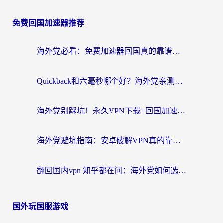
免费回国加速器推荐
海外党必看：免费加速器回国真的靠谱吗？3步教你选到好用的归雁替代
Quickback和六毫秒哪个好？海外党亲测：选对回国加速器，无缝刷剧办公不再愁
海外党别踩坑！永久VPN下载+回国加速器选择指南，无缝刷国内剧游戏支付
海外党避坑指南：安卓破解VPN真的靠谱吗？教你选对回国加速器无缝刷国内资源
翻回国内vpn 知乎都在问：海外党如何选对加速器，无缝刷剧打游戏？
国外玩国服游戏