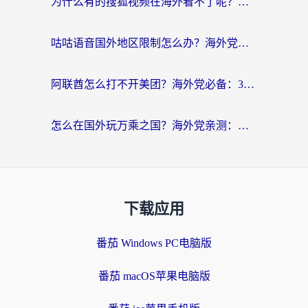
为什么有的搜狐视频在海外看不了呢？留学生亲测有效的回国加速攻略
咕咕语音国外地区限制怎么办？海外党必备的回国加速器选择指南（附音悦Tai、搜狐视频解决妙招）
阿联酋怎么打不开美团？海外党必备：3步解决回国追剧、看球、刷B站的全部烦恼
怎么在国外玩万乘之国？海外党亲测：突破限制的3个实用技巧
下载应用
番茄 Windows PC电脑版
番茄 macOS苹果电脑版