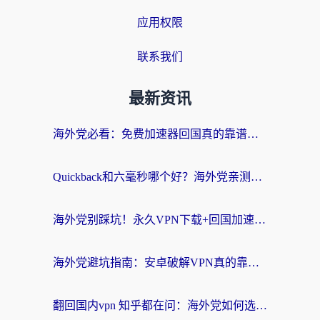
应用权限
联系我们
最新资讯
海外党必看：免费加速器回国真的靠谱吗？3步教你选到好用的归雁替代
Quickback和六毫秒哪个好？海外党亲测：选对回国加速器，无缝刷剧办公不再愁
海外党别踩坑！永久VPN下载+回国加速器选择指南，无缝刷国内剧游戏支付
海外党避坑指南：安卓破解VPN真的靠谱吗？教你选对回国加速器无缝刷国内资源
翻回国内vpn 知乎都在问：海外党如何选对加速器，无缝刷剧打游戏？