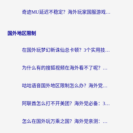
奇迹MU延迟不稳定？海外玩家国服游戏加速器终极指南：从卡顿到丝滑的秘密
国外地区限制
在国外玩梦幻新诛仙总卡顿？3个实用技巧解决海外党痛点（附回国加速器选择指南）
为什么有的搜狐视频在海外看不了呢？留学生亲测有效的回国加速攻略
咕咕语音国外地区限制怎么办？海外党必备的回国加速器选择指南（附音悦Tai、搜狐视频解决妙招）
阿联酋怎么打不开美团？海外党必备：3步解决回国追剧、看球、刷B站的全部烦恼
怎么在国外玩万乘之国？海外党亲测：突破限制的3个实用技巧