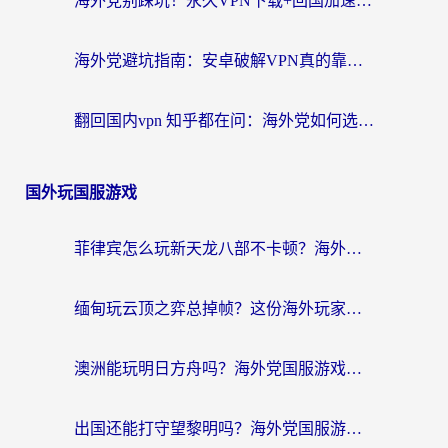
海外党别踩坑！永久VPN下载+回国加速器选择指南，无缝刷国内剧游戏支付
海外党避坑指南：安卓破解VPN真的靠谱吗？教你选对回国加速器无缝刷国内资源
翻回国内vpn 知乎都在问：海外党如何选对加速器，无缝刷剧打游戏？
国外玩国服游戏
菲律宾怎么玩新天龙八部不卡顿？海外党国服游戏加速器终极指南（附欧洲国外玩家实测）
缅甸玩云顶之弈总掉帧？这份海外玩家专属加速器攻略帮你上分
澳洲能玩明日方舟吗？海外党国服游戏畅玩终极指南（附实用加速器选择技巧）
出国还能打守望黎明吗？海外党国服游戏不卡顿的终极解法