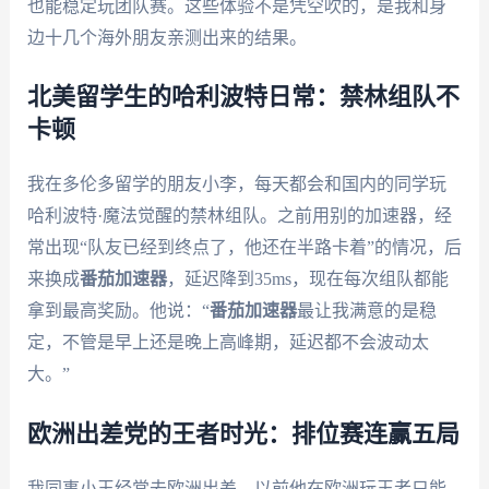
也能稳定玩团队赛。这些体验不是凭空吹的，是我和身
边十几个海外朋友亲测出来的结果。
北美留学生的哈利波特日常：禁林组队不
卡顿
我在多伦多留学的朋友小李，每天都会和国内的同学玩
哈利波特·魔法觉醒的禁林组队。之前用别的加速器，经
常出现“队友已经到终点了，他还在半路卡着”的情况，后
来换成
番茄加速器
，延迟降到35ms，现在每次组队都能
拿到最高奖励。他说：“
番茄加速器
最让我满意的是稳
定，不管是早上还是晚上高峰期，延迟都不会波动太
大。”
欧洲出差党的王者时光：排位赛连赢五局
我同事小王经常去欧洲出差，以前他在欧洲玩王者只能