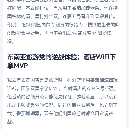
打匹配，不敢碰排位。自从用了
番茄加速器
后，他在德
国柏林的酒店里打排位赛，连赢五局晋升到星耀段位。
他说：“欧洲到国内的专线真的很给力，技能放出去的瞬
间就能命中对手，再也不会出现‘技能放空’的尴尬情
况。”
东南亚旅游党的逆战体验：酒店WiFi下
拿MVP
我去年去泰国普吉岛旅游时，在酒店里用
番茄加速器
玩
逆战，团队赛里拿了MVP。当时酒店的WiFi信号不强，
但番茄的智能分流功能优先保证了游戏流量，所以没有
出现卡顿或丢包的情况。同行的朋友看到后，也立刻下
载了
番茄加速器
，现在他们出国旅游时都会用它玩逆
战。