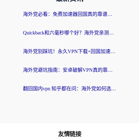
海外党必看：免费加速器回国真的靠谱吗？3步教你选到好用的归雁替代
Quickback和六毫秒哪个好？海外党亲测：选对回国加速器，无缝刷剧办公不再愁
海外党别踩坑！永久VPN下载+回国加速器选择指南，无缝刷国内剧游戏支付
海外党避坑指南：安卓破解VPN真的靠谱吗？教你选对回国加速器无缝刷国内资源
翻回国内vpn 知乎都在问：海外党如何选对加速器，无缝刷剧打游戏？
友情链接