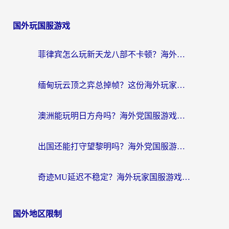
国外玩国服游戏
菲律宾怎么玩新天龙八部不卡顿？海外党国服游戏加速器终极指南（附欧洲国外玩家实测）
缅甸玩云顶之弈总掉帧？这份海外玩家专属加速器攻略帮你上分
澳洲能玩明日方舟吗？海外党国服游戏畅玩终极指南（附实用加速器选择技巧）
出国还能打守望黎明吗？海外党国服游戏不卡顿的终极解法
奇迹MU延迟不稳定？海外玩家国服游戏加速器终极指南：从卡顿到丝滑的秘密
国外地区限制