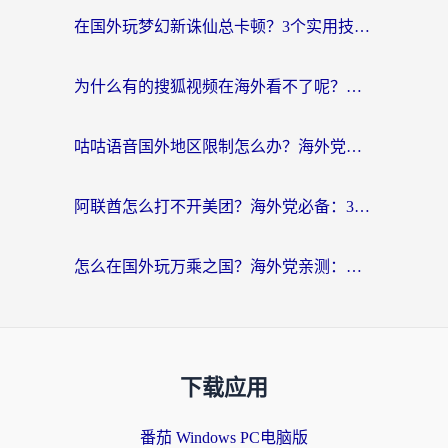
在国外玩梦幻新诛仙总卡顿？3个实用技巧解决海外党痛点（附回国加速器选择指南）
为什么有的搜狐视频在海外看不了呢？留学生亲测有效的回国加速攻略
咕咕语音国外地区限制怎么办？海外党必备的回国加速器选择指南（附音悦Tai、搜狐视频解决妙招）
阿联酋怎么打不开美团？海外党必备：3步解决回国追剧、看球、刷B站的全部烦恼
怎么在国外玩万乘之国？海外党亲测：突破限制的3个实用技巧
下载应用
番茄 Windows PC电脑版