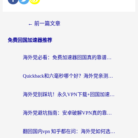
←
前一篇文章
免费回国加速器推荐
海外党必看：免费加速器回国真的靠谱吗？3步教你选到好用的归雁替代
Quickback和六毫秒哪个好？海外党亲测：选对回国加速器，无缝刷剧办公不再愁
海外党别踩坑！永久VPN下载+回国加速器选择指南，无缝刷国内剧游戏支付
海外党避坑指南：安卓破解VPN真的靠谱吗？教你选对回国加速器无缝刷国内资源
翻回国内vpn 知乎都在问：海外党如何选对加速器，无缝刷剧打游戏？