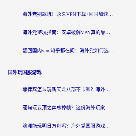
海外党别踩坑！永久VPN下载+回国加速器选择指南，无缝刷国内剧游戏支付
海外党避坑指南：安卓破解VPN真的靠谱吗？教你选对回国加速器无缝刷国内资源
翻回国内vpn 知乎都在问：海外党如何选对加速器，无缝刷剧打游戏？
国外玩国服游戏
菲律宾怎么玩新天龙八部不卡顿？海外党国服游戏加速器终极指南（附欧洲国外玩家实测）
缅甸玩云顶之弈总掉帧？这份海外玩家专属加速器攻略帮你上分
澳洲能玩明日方舟吗？海外党国服游戏畅玩终极指南（附实用加速器选择技巧）