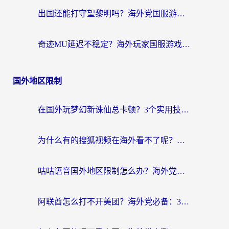
出国还能打守望黎明吗？海外党国服游戏不卡顿的终极解法
奇迹MU延迟不稳定？海外玩家国服游戏加速器终极指南：从卡顿到丝滑的秘密
国外地区限制
在国外玩梦幻新诛仙总卡顿？3个实用技巧解决海外党痛点（附回国加速器选择指南）
为什么有的搜狐视频在海外看不了呢？留学生亲测有效的回国加速攻略
咕咕语音国外地区限制怎么办？海外党必备的回国加速器选择指南（附音悦Tai、搜狐视频解决妙招）
阿联酋怎么打不开美团？海外党必备：3步解决回国追剧、看球、刷B站的全部烦恼