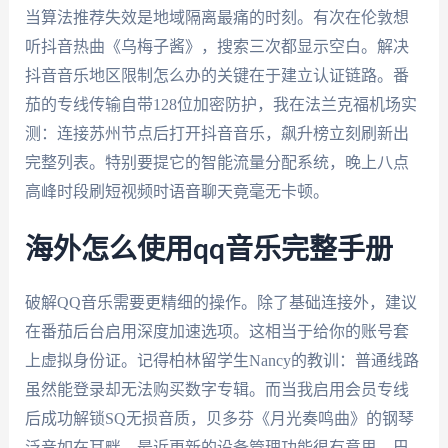
当算法推荐失效是地域隔离最痛的时刻。有次在伦敦想
听抖音热曲《乌梅子酱》，搜索三次都显示空白。解决
抖音音乐地区限制怎么办的关键在于建立认证链路。番
茄的专线传输自带128位加密防护，我在法兰克福机场实
测：连接苏州节点后打开抖音音乐，飙升榜立刻刷新出
完整列表。特别要提它的智能流量分配系统，晚上八点
高峰时段刷短视频时语音聊天竟毫无卡顿。
海外怎么使用qq音乐完整手册
破解QQ音乐需要更精细的操作。除了基础连接外，建议
在番茄后台启用深度加速选项。这相当于给你的账号套
上虚拟身份证。记得柏林留学生Nancy的教训：普通线路
虽然能登录却无法购买数字专辑。而当我启用会员专线
后成功解锁SQ无损音质，贝多芬《月光奏鸣曲》的钢琴
泛音如在耳畔。最近更新的设备管理功能很有意思，巴