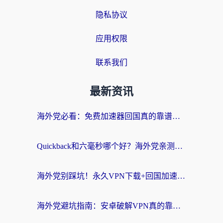
隐私协议
应用权限
联系我们
最新资讯
海外党必看：免费加速器回国真的靠谱吗？3步教你选到好用的归雁替代
Quickback和六毫秒哪个好？海外党亲测：选对回国加速器，无缝刷剧办公不再愁
海外党别踩坑！永久VPN下载+回国加速器选择指南，无缝刷国内剧游戏支付
海外党避坑指南：安卓破解VPN真的靠谱吗？教你选对回国加速器无缝刷国内资源