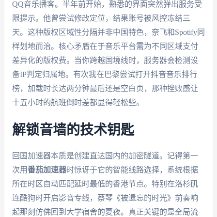
QQ音乐播客。半年前开始，熟悉的界面突然弹出服务受
限提示。他曾尝试修改定位，结果账号被风控冻结三
天。这种版权区域性分隔并非中国特色，奈飞和Spotify同
样划地而治。核心矛盾在于音乐平台需为不同区域支付
差异化的版权费。当你跨越国境线时，服务器会检测设
备IP判定归属地。有次我在巴黎尝试打开抖音音乐排行
榜，加载时长达两分钟最后还是空白页，那种挫败感让
十五小时的航班倒时差都显得轻松些。
解锁音墙的技术钥匙
回国加速器本质是创建直达国内的加密隧道。记得第一
次用
番茄加速器
时惊讶于它的智能线路选择，系统根据
所在时区自动匹配延时最低的香港节点。特别在洛杉矶
连酷狗时开启影音专线，蔡琴《被遗忘的时光》前奏响
起那刻仿佛回到大学宿舍的夏夜。真正关键的是全局流