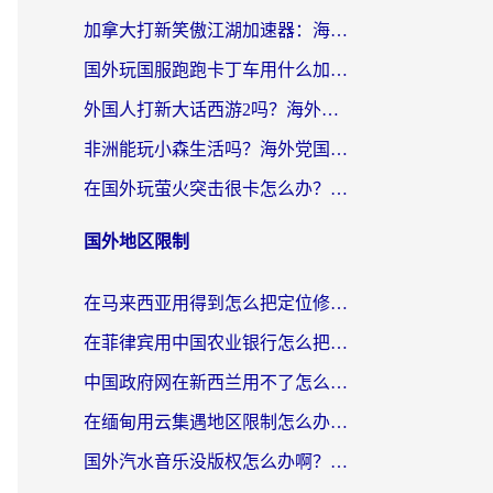
加拿大打新笑傲江湖加速器：海外党告别延迟卡顿的实用指南
国外玩国服跑跑卡丁车用什么加速器最好？2026真实玩家亲测避坑指南
外国人打新大话西游2吗？海外玩家畅玩国服游戏的终极加速器指南
非洲能玩小森生活吗？海外党国服游戏加速器终极指南（附阿根廷CF手游帕斯卡契约解决方案）
在国外玩萤火突击很卡怎么办？老玩家亲测有效的加速器选择指南
国外地区限制
在马来西亚用得到怎么把定位修改到中国国内？留学生亲测有效的追剧看片攻略
在菲律宾用中国农业银行怎么把定位修改到中国国内？海外华人必看的数字生活解决方案
中国政府网在新西兰用不了怎么办？海外华人追剧看新闻的实用指南
在缅甸用云集遇地区限制怎么办？海外党亲测有效解决方案来了！
国外汽水音乐没版权怎么办啊？留学生亲测有效的回国加速攻略