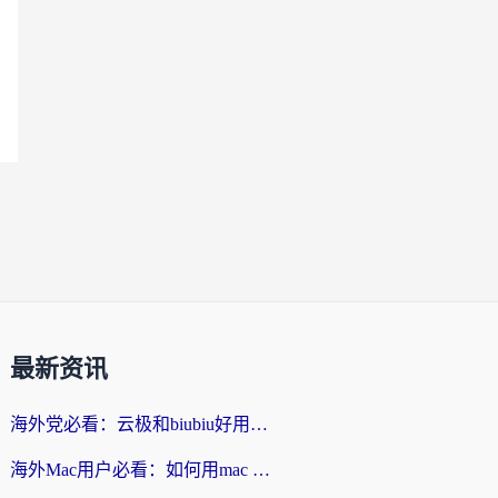
最新资讯
海外党必看：云极和biubiu好用吗？3步选对回国加速器，无缝刷国内剧玩手游
海外Mac用户必看：如何用mac vpn回国实现无缝刷国内剧玩国服？