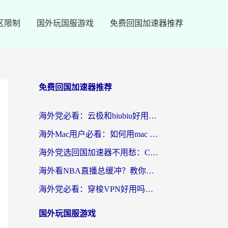
区限制
国外玩国服游戏
免费回国加速器推荐
免费回国加速器推荐
海外党必看：云极和biubiu好用吗？3步选对回国加速器，无缝刷国内剧玩手游
海外Mac用户必看：如何用mac vpn回国实现无缝刷国内剧玩国服？
海外党选回国加速器不用愁：ChickCN和SpeedCN好用吗？实测对比+避坑指南
海外看NBA直播总缓冲？教你选对回国加速器，无缝看球还能刷国内剧
海外党必看：穿梭VPN好用吗？和lightVPN对比哪个回国效果更好？附真实体验与选择指南
国外玩国服游戏