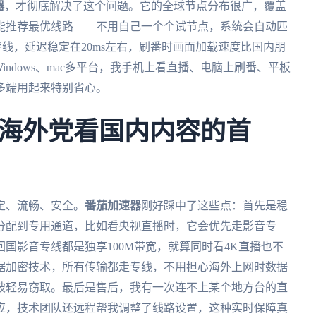
器
，才彻底解决了这个问题。它的全球节点分布很广，覆盖
能推荐最优线路——不用自己一个个试节点，系统会自动匹
线，延迟稳定在20ms左右，刷番时画面加载速度比国内朋
、Windows、mac多平台，我手机上看直播、电脑上刷番、平板
多端用起来特别省心。
海外党看国内内容的首
定、流畅、安全。
番茄加速器
刚好踩中了这些点：首先是稳
分配到专用通道，比如看央视直播时，它会优先走影音专
国影音专线都是独享100M带宽，就算同时看4K直播也不
据加密技术，所有传输都走专线，不用担心海外上网时数据
被轻易窃取。最后是售后，我有一次连不上某个地方台的直
应，技术团队还远程帮我调整了线路设置，这种实时保障真