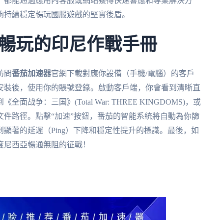
，都能通過應用內客服或網站獲得快速響應和專業解決方
夠持續穩定暢玩國服遊戲的堅實後盾。
暢玩的印尼作戰手冊
訪問
番茄加速器
官網下載對應你設備（手機/電腦）的客戶
安裝後，使用你的賬號登錄。啟動客戶端，你會看到清晰直
：三国》(Total War: THREE KINGDOMS)，或
件路徑。點擊“加速”按鈕，番茄的智能系統將自動為你篩
顯著的延遲（Ping）下降和穩定性提升的標識。最後，如
度尼西亞暢通無阻的征戰！