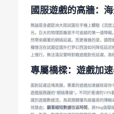
國服遊戲的高牆：海
無論是身處歐洲大陸試圖在手機上體驗《流放
光，巨大的物理距離是不可逾越的第一道障礙
然帶來顯著的網絡延遲。而更複雜的是，國際
種情況在試圖從國外打梦幻西游如何降低延迟
上慢行，無法滿足實時對戰遊戲對低延遲、高
專屬橋樑：遊戲加速
面對延遲這堵高牆，專業的遊戲加速器就是你
遊戲服務器的“網絡專線”。不同於普通的VP
識別遊戲數據流，為其開闢優先級最高的傳輸
效路由；
顯著縮短數據往返時間
，將Ping值