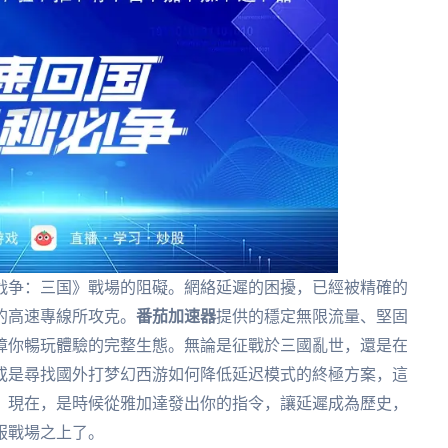
战争：三国》戰場的阻礙。網絡延遲的困擾，已經被精確的
的高速專線所攻克。
番茄加速器
提供的穩定無限流量、堅固
障你暢玩體驗的完整生態。無論是征戰於三國亂世，還是在
或是尋找國外打梦幻西游如何降低延迟模式的終極方案，這
。現在，是時候從雅加達發出你的指令，讓延遲成為歷史，
服戰場之上了。