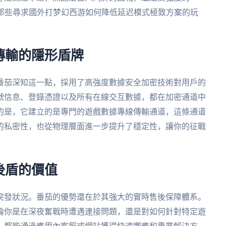
於那些尋求國外打梦幻西游如何降低延迟模式極致方案的玩
傳輸的隱形盾牌
番茄深知這一點，採用了高強度數據安全加密技術對用戶的
號信息、登錄憑證以及所有在線交互數據，都在加密通道中
的是，它建立的是專門的遊戲數據專線傳輸通道，這條通道
的私密性，也從物理層面進一步提升了穩定性，讓你的征戰
後盾的價值
突發狀況。番茄的優勢還在於其強大的實時售後保障體系。
論你是在深夜奮戰時遭遇連接問題，還是對如何針對特定遊