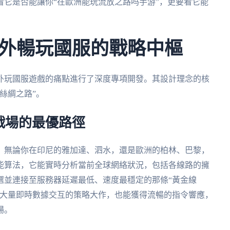
它是否能讓你“在歐洲能玩流放之路吗手游”，更要看它能
外暢玩國服的戰略中樞
外玩國服遊戲的痛點進行了深度專項開發。其設計理念的核
絲綢之路”。
戰場的最優路徑
。無論你在印尼的雅加達、泗水，還是歐洲的柏林、巴黎，
能算法，它能實時分析當前全球網絡狀況，包括各線路的擁
選並連接至服務器延遲最低、速度最穩定的那條“黃金線
要大量即時數據交互的策略大作，也能獲得流暢的指令響應，
場。