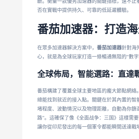
斷。衡量一款優秀加速器的關鍵指標，遠不止看
否在實戰中提供持久、可靠的低延遲體驗。
番茄加速器：打造海
在眾多加速器解決方案中，
番茄加速器
針對海
心，就是為全球玩家打造一條暢通無阻的“數字
全球佈局，智能選路：直達
番茄構建了覆蓋全球主要地區的龐大節點網絡
總能找到就近的接入點。關鍵在於其內置的智
堵程度、波動情況以及物理距離，自動為你篩
路”。這確保了像《全面战争：三国》這樣需
讓你從印尼發出的每一個軍令都能瞬間送達戰