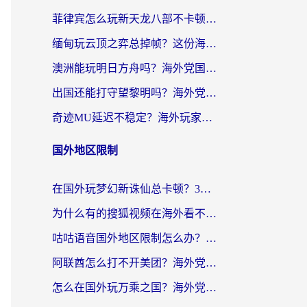
菲律宾怎么玩新天龙八部不卡顿？海外党国服游戏加速器终极指南（附欧洲国外玩家实测）
缅甸玩云顶之弈总掉帧？这份海外玩家专属加速器攻略帮你上分
澳洲能玩明日方舟吗？海外党国服游戏畅玩终极指南（附实用加速器选择技巧）
出国还能打守望黎明吗？海外党国服游戏不卡顿的终极解法
奇迹MU延迟不稳定？海外玩家国服游戏加速器终极指南：从卡顿到丝滑的秘密
国外地区限制
在国外玩梦幻新诛仙总卡顿？3个实用技巧解决海外党痛点（附回国加速器选择指南）
为什么有的搜狐视频在海外看不了呢？留学生亲测有效的回国加速攻略
咕咕语音国外地区限制怎么办？海外党必备的回国加速器选择指南（附音悦Tai、搜狐视频解决妙招）
阿联酋怎么打不开美团？海外党必备：3步解决回国追剧、看球、刷B站的全部烦恼
怎么在国外玩万乘之国？海外党亲测：突破限制的3个实用技巧