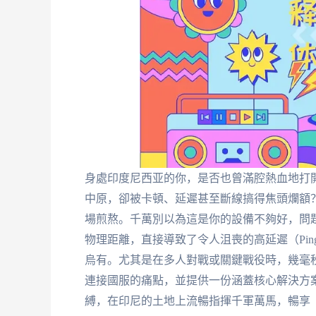
身處印度尼西亚的你，是否也曾滿腔熱血地打
中原，卻被卡頓、延遲甚至斷線搞得焦頭爛額
場煎熬。千萬別以為這是你的設備不夠好，問
物理距離，直接導致了令人沮喪的高延遲（Pin
烏有。尤其是在多人對戰或關鍵戰役時，幾毫
連接國服的痛點，並提供一份涵蓋核心解決方
縛，在印尼的土地上流暢指揮千軍萬馬，暢享