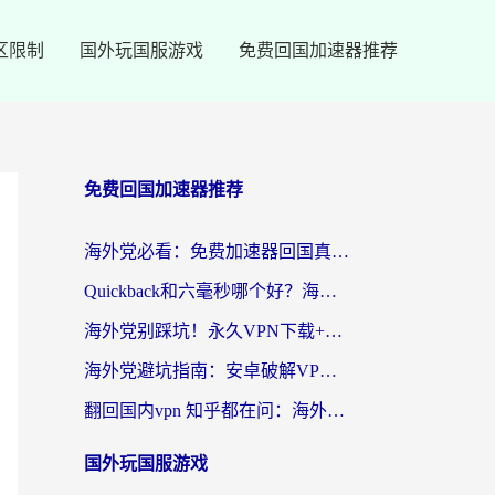
区限制
国外玩国服游戏
免费回国加速器推荐
免费回国加速器推荐
海外党必看：免费加速器回国真的靠谱吗？3步教你选到好用的归雁替代
Quickback和六毫秒哪个好？海外党亲测：选对回国加速器，无缝刷剧办公不再愁
海外党别踩坑！永久VPN下载+回国加速器选择指南，无缝刷国内剧游戏支付
海外党避坑指南：安卓破解VPN真的靠谱吗？教你选对回国加速器无缝刷国内资源
翻回国内vpn 知乎都在问：海外党如何选对加速器，无缝刷剧打游戏？
国外玩国服游戏