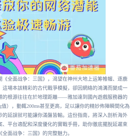
開《全面战争：三国》，渴望在神州大地上运筹帷幄、逐鹿
？這場本該精彩的古代戰爭模擬，卻因網絡的鴻溝而變成一
題的根源往往在於地理距離——雅加達到國內遊戲服務器的
g值），動輒200ms甚至更高，足以讓你的精妙佈陣瞬間化為
秒的延誤就可能讓你滿盤皆輸。這份指南，將深入剖析海外
案、平台適配和深度優化的實戰手冊，助你徹底擺脫延遲束
《全面战争：三国》的完整魅力。