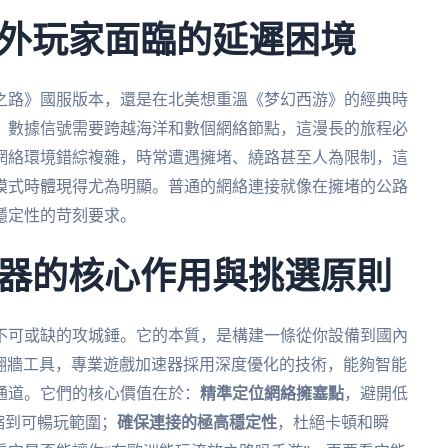
外玩家面臨的延遲困境
之路》國服版本，還是在北美想重溫《梦幻西游》的經典時
。數據信號需要跨越海洋和數個網絡節點，這漫長的旅程必
網絡環境錯綜複雜，時常遭遇擁堵、繞路甚至人為限制，這
模式時體現得尤為明顯。普通的網絡連接就像在擁堵的公路
穩定性的苛刻要求。
器的核心作用與挑選原則
不可或缺的攻城錘。它的本質，是構建一條從你設備到國內
N翻牆工具，專業遊戲加速器採用深度優化的技術，能夠智能
通道。它們的核心價值在於：
精準定位網絡擁塞點
，避開低
壓縮到可暢玩範圍；
確保連接的極高穩定性
，杜絕卡頓和瞬