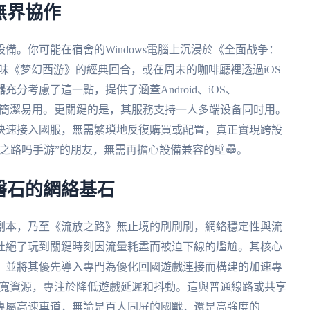
無界協作
備。你可能在宿舍的Windows電腦上沉浸於《全面战争：
機回味《梦幻西游》的經典回合，或在周末的咖啡廳裡透過iOS
器
充分考慮了這一點，提供了涵蓋Android、iOS、
設計簡潔易用。更關鍵的是，其服務支持
一人多端设备同时用
。
快速接入國服，無需繁瑣地反復購買或配置，真正實現跨設
之路吗手游”的朋友，無需再擔心設備兼容的壁壘。
磐石的網絡基石
副本，乃至《流放之路》無止境的刷刷刷，網絡穩定性與流
杜絕了玩到關鍵時刻因流量耗盡而被迫下線的尷尬。其核心
，並將其優先導入專門為優化回國遊戲連接而構建的加速專
帶寬資源，專注於降低遊戲延遲和抖動。這與普通線路或共享
專屬高速車道，無論是百人同屏的國戰，還是高強度的