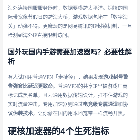
海外连接国服服务器时，数据要横跨太平洋。拥挤的国
际带宽像节假日的跨海大桥，游戏数据包堵在「数字海
关」动弹不得。更麻烦的是网易腾讯的IP封锁机制，一旦
检测到海外IP直接限制访问。
国外玩国内手游需要加速器吗？必要性解
析
有人试图用普通VPN「走捷径」，结果发现
游戏封号警
告弹窗比延迟更致命
。普通VPN的共享IP早被游戏厂商
标记成黑名单，且为通用数据传输设计，扛不住游戏的
实时流量冲击。专用加速器则通过
电竞级专属通道
和
协
议伪装技术
，让你像在国内用本地宽带一样流畅开黑。
硬核加速器的4个生死指标