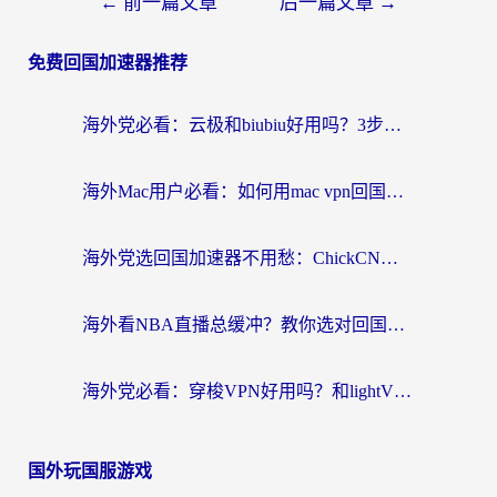
←
前一篇文章
后一篇文章
→
免费回国加速器推荐
海外党必看：云极和biubiu好用吗？3步选对回国加速器，无缝刷国内剧玩手游
海外Mac用户必看：如何用mac vpn回国实现无缝刷国内剧玩国服？
海外党选回国加速器不用愁：ChickCN和SpeedCN好用吗？实测对比+避坑指南
海外看NBA直播总缓冲？教你选对回国加速器，无缝看球还能刷国内剧
海外党必看：穿梭VPN好用吗？和lightVPN对比哪个回国效果更好？附真实体验与选择指南
国外玩国服游戏