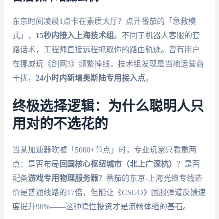
东京时间凌晨1点卡在素质大厅？点开番茄的「急救模
式」，
15秒内接入上海技术组
。不同于机器人客服的套
路话术，工程师直接远程抓取你的路由轨迹。曾有用户
在挪威玩《剑网3》频繁掉线，技术组发现是当地运营商
干扰，
24小时内新增奥斯陆专用接入点
。
终极选择逻辑：为什么聪明人只
用对的不选花的
当某加速器吹嘘「5000+节点」时，专业玩家只看重两
点：是否布局
回国核心枢纽城市（北上广深杭）
？是否
配备
游戏专用物理服务器
？番茄的东京-上海光缆专线造
价是普通线路的17倍，但能让《CSGO》国服弹道反馈速
度提升90%——这种隐性投资才是流畅体验的基石。