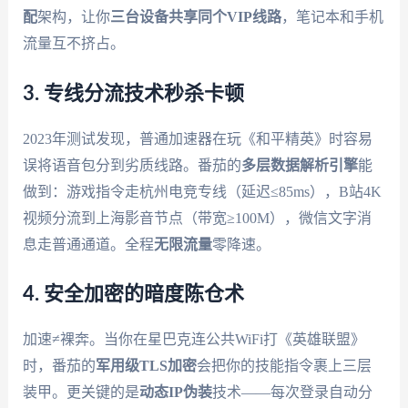
配
架构，让你
三台设备共享同个VIP线路
，笔记本和手机
流量互不挤占。
3. 专线分流技术秒杀卡顿
2023年测试发现，普通加速器在玩《和平精英》时容易
误将语音包分到劣质线路。番茄的
多层数据解析引擎
能
做到：游戏指令走杭州电竞专线（延迟≤85ms），B站4K
视频分流到上海影音节点（带宽≥100M），微信文字消
息走普通通道。全程
无限流量
零降速。
4. 安全加密的暗度陈仓术
加速≠裸奔。当你在星巴克连公共WiFi打《英雄联盟》
时，番茄的
军用级TLS加密
会把你的技能指令裹上三层
装甲。更关键的是
动态IP伪装
技术——每次登录自动分