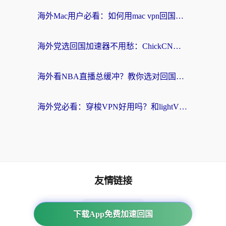
海外Mac用户必看：如何用mac vpn回国实现无缝刷国内剧玩国服？
海外党选回国加速器不用愁：ChickCN和SpeedCN好用吗？实测对比+避坑指南
海外看NBA直播总缓冲？教你选对回国加速器，无缝看球还能刷国内剧
海外党必看：穿梭VPN好用吗？和lightVPN对比哪个回国效果更好？附真实体验与选择指南
友情链接
海外回国加速器
下载App免费加速回国