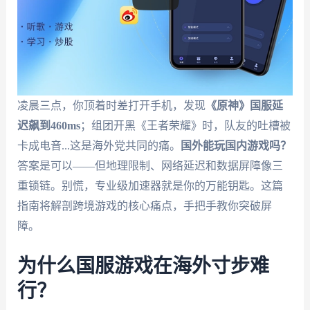
凌晨三点，你顶着时差打开手机，发现
《原神》国服延
迟飙到460ms
；组团开黑《王者荣耀》时，队友的吐槽被
卡成电音...这是海外党共同的痛。
国外能玩国内游戏吗？
答案是可以——但地理限制、网络延迟和数据屏障像三
重锁链。别慌，专业级加速器就是你的万能钥匙。这篇
指南将解剖跨境游戏的核心痛点，手把手教你突破屏
障。
为什么国服游戏在海外寸步难
行？