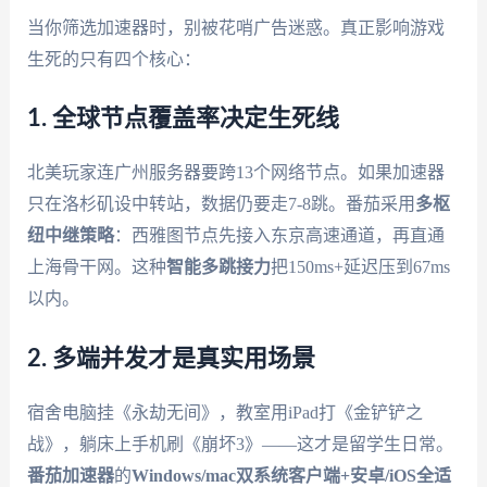
当你筛选加速器时，别被花哨广告迷惑。真正影响游戏
生死的只有四个核心：
1. 全球节点覆盖率决定生死线
北美玩家连广州服务器要跨13个网络节点。如果加速器
只在洛杉矶设中转站，数据仍要走7-8跳。番茄采用
多枢
纽中继策略
：西雅图节点先接入东京高速通道，再直通
上海骨干网。这种
智能多跳接力
把150ms+延迟压到67ms
以内。
2. 多端并发才是真实用场景
宿舍电脑挂《永劫无间》，教室用iPad打《金铲铲之
战》，躺床上手机刷《崩坏3》——这才是留学生日常。
番茄加速器
的
Windows/mac双系统客户端+安卓/iOS全适