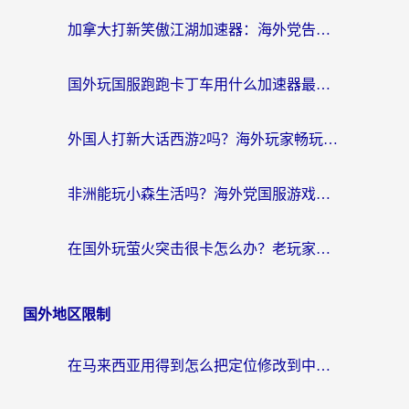
加拿大打新笑傲江湖加速器：海外党告别延迟卡顿的实用指南
国外玩国服跑跑卡丁车用什么加速器最好？2026真实玩家亲测避坑指南
外国人打新大话西游2吗？海外玩家畅玩国服游戏的终极加速器指南
非洲能玩小森生活吗？海外党国服游戏加速器终极指南（附阿根廷CF手游帕斯卡契约解决方案）
在国外玩萤火突击很卡怎么办？老玩家亲测有效的加速器选择指南
国外地区限制
在马来西亚用得到怎么把定位修改到中国国内？留学生亲测有效的追剧看片攻略