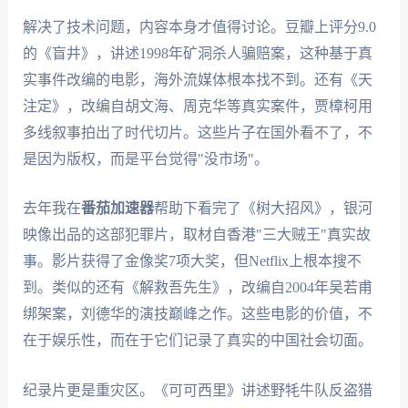
解决了技术问题，内容本身才值得讨论。豆瓣上评分9.0
的《盲井》，讲述1998年矿洞杀人骗赔案，这种基于真
实事件改编的电影，海外流媒体根本找不到。还有《天
注定》，改编自胡文海、周克华等真实案件，贾樟柯用
多线叙事拍出了时代切片。这些片子在国外看不了，不
是因为版权，而是平台觉得"没市场"。
去年我在
番茄加速器
帮助下看完了《树大招风》，银河
映像出品的这部犯罪片，取材自香港"三大贼王"真实故
事。影片获得了金像奖7项大奖，但Netflix上根本搜不
到。类似的还有《解救吾先生》，改编自2004年吴若甫
绑架案，刘德华的演技巅峰之作。这些电影的价值，不
在于娱乐性，而在于它们记录了真实的中国社会切面。
纪录片更是重灾区。《可可西里》讲述野牦牛队反盗猎