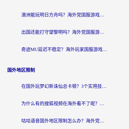
澳洲能玩明日方舟吗？海外党国服游戏畅玩终极指南（附实用加速器选择技巧）
出国还能打守望黎明吗？海外党国服游戏不卡顿的终极解法
奇迹MU延迟不稳定？海外玩家国服游戏加速器终极指南：从卡顿到丝滑的秘密
国外地区限制
在国外玩梦幻新诛仙总卡顿？3个实用技巧解决海外党痛点（附回国加速器选择指南）
为什么有的搜狐视频在海外看不了呢？留学生亲测有效的回国加速攻略
咕咕语音国外地区限制怎么办？海外党必备的回国加速器选择指南（附音悦Tai、搜狐视频解决妙招）