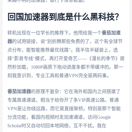
来路不明的加速器，银行卡信息被盗。
回国加速器到底是什么黑科技？
转机出现在一位学长的推荐下。他甩给我一个
番茄加速
器
的试用链接，说"别折腾那些免费的了，这个有全球节
点分布，能智能推荐最优线路"。我半信半疑装上，选
择"影音专线"模式，再打开爱奇艺——《漫长的季节》居
然秒加载，1080P画质下拖动进度条都不带缓冲的。那一
刻我意识到，专业工具和普通VPN完全是两码事。
番茄加速器
的原理不复杂：它在海外和国内之间搭建了
专属高速通道，相当于给你开了条VIP高速公路。普通
VPN是让你绕远路，而它是直接架桥。特别是那个智能
分流功能，看国内视频时走加速通道，访问Google
Scholar时又自动切回本地网络，互不干扰。我在