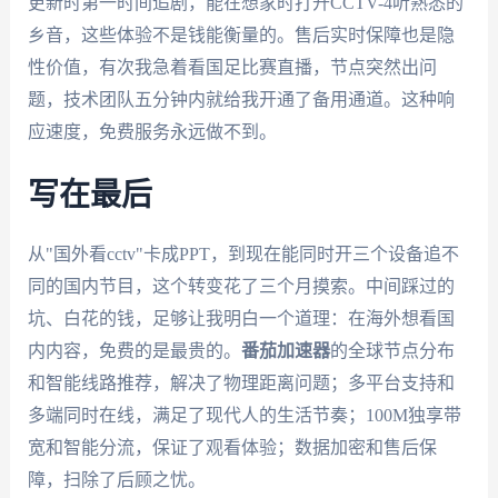
更新时第一时间追剧，能在想家时打开CCTV-4听熟悉的
乡音，这些体验不是钱能衡量的。售后实时保障也是隐
性价值，有次我急着看国足比赛直播，节点突然出问
题，技术团队五分钟内就给我开通了备用通道。这种响
应速度，免费服务永远做不到。
写在最后
从"国外看cctv"卡成PPT，到现在能同时开三个设备追不
同的国内节目，这个转变花了三个月摸索。中间踩过的
坑、白花的钱，足够让我明白一个道理：在海外想看国
内内容，免费的是最贵的。
番茄加速器
的全球节点分布
和智能线路推荐，解决了物理距离问题；多平台支持和
多端同时在线，满足了现代人的生活节奏；100M独享带
宽和智能分流，保证了观看体验；数据加密和售后保
障，扫除了后顾之忧。