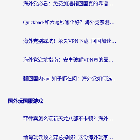
海外党必看：免费加速器回国真的靠谱吗？3步教你选到好用的归雁替代
Quickback和六毫秒哪个好？海外党亲测：选对回国加速器，无缝刷剧办公不再愁
海外党别踩坑！永久VPN下载+回国加速器选择指南，无缝刷国内剧游戏支付
海外党避坑指南：安卓破解VPN真的靠谱吗？教你选对回国加速器无缝刷国内资源
翻回国内vpn 知乎都在问：海外党如何选对加速器，无缝刷剧打游戏？
国外玩国服游戏
菲律宾怎么玩新天龙八部不卡顿？海外党国服游戏加速器终极指南（附欧洲国外玩家实测）
缅甸玩云顶之弈总掉帧？这份海外玩家专属加速器攻略帮你上分