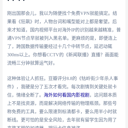
刚出国那会儿，我以为随便找个免费VPN就能搞定。结
果看《狂飙》时，人物台词和嘴型能对上都是奢望。后
来才知道，国内视频平台对海外IP的识别越来越精准，普
通VPN节点早就被列入黑名单。更麻烦的是，即便连上
了，跨国数据传输要经过十几个中转节点，延迟动辄
300ms以上。你想看CCTV的《新闻联播》直播？画面能
流畅三分钟就算运气好。
这种体验让人抓狂。豆瓣评分8.8的《牯岭街少年杀人事
件》，我硬是分了五次才看完。每次剧情到关键处就卡
住，情绪全断了。
海外如何看国内影视剧
，这问题本质
上不是找资源，而是解决网络传输的物理瓶颈。那些号
称免费的工具，要么限速到标清都卡，要么用半小时就
断线。更可怕的是安全风险，去年就有留学生因为用了