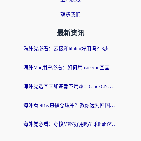
联系我们
最新资讯
海外党必看：云极和biubiu好用吗？3步选对回国加速器，无缝刷国内剧玩手游
海外Mac用户必看：如何用mac vpn回国实现无缝刷国内剧玩国服？
海外党选回国加速器不用愁：ChickCN和SpeedCN好用吗？实测对比+避坑指南
海外看NBA直播总缓冲？教你选对回国加速器，无缝看球还能刷国内剧
海外党必看：穿梭VPN好用吗？和lightVPN对比哪个回国效果更好？附真实体验与选择指南