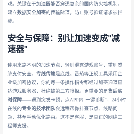
戏。关键在于加速器能否穿透复杂的国内防火墙机制，
建立
数据安全加密
的传输隧道，防止账号验证请求被拦
截。
安全与保障：别让加速变成"减
速器"
使用来路不明的加速节点，轻则泄露游戏账号，重则威
胁支付安全。
专线传输
是底线。番茄等正规工具采用企
业级加密协议，你的每一条操作指令都经过加密通道直
达游戏服务器，杜绝被第三方嗅探。更重要的是
售后实
时保障
——遇到突发卡顿，点APP内"一键诊断"，24小时
在线的
专业的技术团队
会远程帮你排查节点、线路问
题，甚至手动优化路由。这不是客服，是真正的网络工
程师支援。