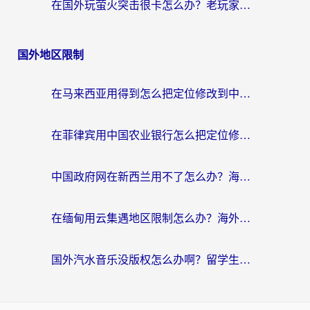
在国外玩萤火突击很卡怎么办？老玩家亲测有效的加速器选择指南
国外地区限制
在马来西亚用得到怎么把定位修改到中国国内？留学生亲测有效的追剧看片攻略
在菲律宾用中国农业银行怎么把定位修改到中国国内？海外华人必看的数字生活解决方案
中国政府网在新西兰用不了怎么办？海外华人追剧看新闻的实用指南
在缅甸用云集遇地区限制怎么办？海外党亲测有效解决方案来了！
国外汽水音乐没版权怎么办啊？留学生亲测有效的回国加速攻略