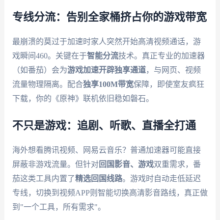
专线分流：告别全家桶挤占你的游戏带宽
最崩溃的莫过于加速时家人突然开始高清视频通话，游
戏瞬间460。关键在于
智能分流
技术。真正专业的加速器
（如番茄）会为
游戏加速开辟独享通道
，与网页、视频
流量物理隔离。配合
独享100M带宽
保障，即使室友疯狂
下载，你的《原神》联机依旧稳如磐石。
不只是游戏：追剧、听歌、直播全打通
海外想看腾讯视频、网易云音乐？普通加速器可能直接
屏蔽非游戏流量。但针对
回国影音、游戏
双重需求，番
茄这类工具内置了
精选回国线路
。游戏时自动走低延迟
专线，切换到视频APP则智能切换高清影音路线，真正做
到"一个工具，所有需求"。