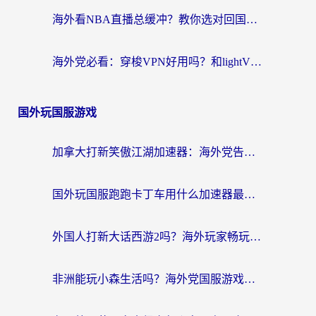
海外看NBA直播总缓冲？教你选对回国加速器，无缝看球还能刷国内剧
海外党必看：穿梭VPN好用吗？和lightVPN对比哪个回国效果更好？附真实体验与选择指南
国外玩国服游戏
加拿大打新笑傲江湖加速器：海外党告别延迟卡顿的实用指南
国外玩国服跑跑卡丁车用什么加速器最好？2026真实玩家亲测避坑指南
外国人打新大话西游2吗？海外玩家畅玩国服游戏的终极加速器指南
非洲能玩小森生活吗？海外党国服游戏加速器终极指南（附阿根廷CF手游帕斯卡契约解决方案）