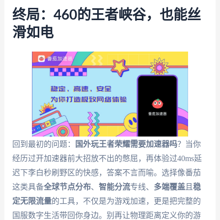
终局：460的王者峡谷，也能丝
滑如电
回到最初的问题：
国外玩王者荣耀需要加速器吗
？当你
经历过开加速器前大招放不出的憋屈，再体验过40ms延
迟下李白秒刷野区的快感，答案不言而喻。选择像番茄
这类具备
全球节点分布
、
智能分流
专线、
多端覆盖
且
稳
定无限流量
的工具，不仅是为游戏加速，更是把完整的
国服数字生活带回你身边。别再让物理距离定义你的游