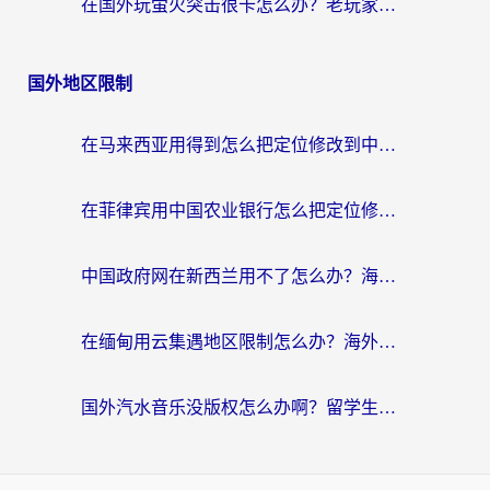
在国外玩萤火突击很卡怎么办？老玩家亲测有效的加速器选择指南
国外地区限制
在马来西亚用得到怎么把定位修改到中国国内？留学生亲测有效的追剧看片攻略
在菲律宾用中国农业银行怎么把定位修改到中国国内？海外华人必看的数字生活解决方案
中国政府网在新西兰用不了怎么办？海外华人追剧看新闻的实用指南
在缅甸用云集遇地区限制怎么办？海外党亲测有效解决方案来了！
国外汽水音乐没版权怎么办啊？留学生亲测有效的回国加速攻略