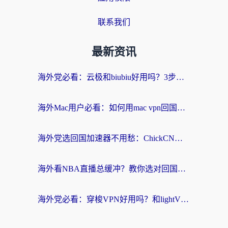
联系我们
最新资讯
海外党必看：云极和biubiu好用吗？3步选对回国加速器，无缝刷国内剧玩手游
海外Mac用户必看：如何用mac vpn回国实现无缝刷国内剧玩国服？
海外党选回国加速器不用愁：ChickCN和SpeedCN好用吗？实测对比+避坑指南
海外看NBA直播总缓冲？教你选对回国加速器，无缝看球还能刷国内剧
海外党必看：穿梭VPN好用吗？和lightVPN对比哪个回国效果更好？附真实体验与选择指南