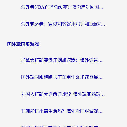
海外看NBA直播总缓冲？教你选对回国加速器，无缝看球还能刷国内剧
海外党必看：穿梭VPN好用吗？和lightVPN对比哪个回国效果更好？附真实体验与选择指南
国外玩国服游戏
加拿大打新笑傲江湖加速器：海外党告别延迟卡顿的实用指南
国外玩国服跑跑卡丁车用什么加速器最好？2026真实玩家亲测避坑指南
外国人打新大话西游2吗？海外玩家畅玩国服游戏的终极加速器指南
非洲能玩小森生活吗？海外党国服游戏加速器终极指南（附阿根廷CF手游帕斯卡契约解决方案）