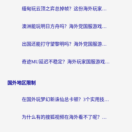
缅甸玩云顶之弈总掉帧？这份海外玩家专属加速器攻略帮你上分
澳洲能玩明日方舟吗？海外党国服游戏畅玩终极指南（附实用加速器选择技巧）
出国还能打守望黎明吗？海外党国服游戏不卡顿的终极解法
奇迹MU延迟不稳定？海外玩家国服游戏加速器终极指南：从卡顿到丝滑的秘密
国外地区限制
在国外玩梦幻新诛仙总卡顿？3个实用技巧解决海外党痛点（附回国加速器选择指南）
为什么有的搜狐视频在海外看不了呢？留学生亲测有效的回国加速攻略