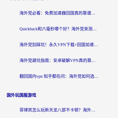
海外党必看：免费加速器回国真的靠谱吗？3步教你选到好用的归雁替代
Quickback和六毫秒哪个好？海外党亲测：选对回国加速器，无缝刷剧办公不再愁
海外党别踩坑！永久VPN下载+回国加速器选择指南，无缝刷国内剧游戏支付
海外党避坑指南：安卓破解VPN真的靠谱吗？教你选对回国加速器无缝刷国内资源
翻回国内vpn 知乎都在问：海外党如何选对加速器，无缝刷剧打游戏？
国外玩国服游戏
菲律宾怎么玩新天龙八部不卡顿？海外党国服游戏加速器终极指南（附欧洲国外玩家实测）