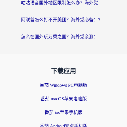
咕咕语音国外地区限制怎么办？海外党必备的回国加速器选择指南（附音悦Tai、搜狐视频解决妙招）
阿联酋怎么打不开美团？海外党必备：3步解决回国追剧、看球、刷B站的全部烦恼
怎么在国外玩万乘之国？海外党亲测：突破限制的3个实用技巧
下载应用
番茄 Windows PC电脑版
番茄 macOS苹果电脑版
番茄 ios苹果手机版
番茄 Android安卓手机版