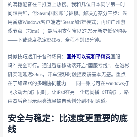
的满穗配音在日推登上热搜。我和几位日本同学第一时
间想尝鲜，但Steam国区账号被锁。解决方案分三步：先
用番茄Windows客户端选"Steam加速"模式；再切广州游
戏节点（70ms）；最后用支付宝以27.75元新史低价购买
——下载速度稳定6MB/s，全程不到15分钟。
类似技巧适用于各种场景：
国外可以玩和平精英
国服
吗？完全可行。通过番茄移动端开启"国服专线"，在洛杉
矶实测延迟89ms，开车漂移时触控反馈基本无感。重点
在于加速器的
多端协同能力
——同一账号可在Windows打
《永劫无间》同时，让iPad在另一个房间播《狂飙》，路
由器后台显示两类流量被自动划分到不同通道。
安全与稳定：比速度更重要的底
线