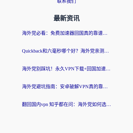
联系我们
最新资讯
海外党必看：免费加速器回国真的靠谱吗？3步教你选到好用的归雁替代
Quickback和六毫秒哪个好？海外党亲测：选对回国加速器，无缝刷剧办公不再愁
海外党别踩坑！永久VPN下载+回国加速器选择指南，无缝刷国内剧游戏支付
海外党避坑指南：安卓破解VPN真的靠谱吗？教你选对回国加速器无缝刷国内资源
翻回国内vpn 知乎都在问：海外党如何选对加速器，无缝刷剧打游戏？