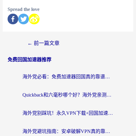
Spread the love
←
前一篇文章
免费回国加速器推荐
海外党必看：免费加速器回国真的靠谱吗？3步教你选到好用的归雁替代
Quickback和六毫秒哪个好？海外党亲测：选对回国加速器，无缝刷剧办公不再愁
海外党别踩坑！永久VPN下载+回国加速器选择指南，无缝刷国内剧游戏支付
海外党避坑指南：安卓破解VPN真的靠谱吗？教你选对回国加速器无缝刷国内资源