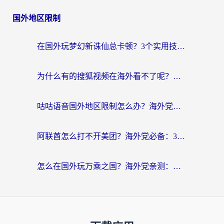
国外地区限制
在国外玩梦幻新诛仙总卡顿？3个实用技巧解决海外党痛点（附回国加速器选择指南）
为什么有的搜狐视频在海外看不了呢？留学生亲测有效的回国加速攻略
咕咕语音国外地区限制怎么办？海外党必备的回国加速器选择指南（附音悦Tai、搜狐视频解决妙招）
阿联酋怎么打不开美团？海外党必备：3步解决回国追剧、看球、刷B站的全部烦恼
怎么在国外玩万乘之国？海外党亲测：突破限制的3个实用技巧