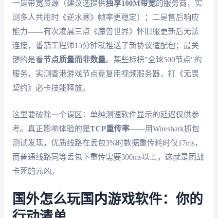
一是带宽资源（建议选提供
独享100M带宽
的服务商，实
测多人共用时《逆水寒》帧率更稳定）；二是售后响应
能力——有次凌晨三点《魔兽世界》怀旧服更新后无法
连接，番茄工程师15分钟就推送了新协议适配包；最关
键的是看
节点质量而非数量
。某些标榜"全球500节点"的
服务，实测香港游戏节点竟复用视频服务器，打《无畏
契约》必卡技能释放。
这里要破除一个误区：单纯测速软件显示的延迟仅供参
考。真正影响体验的是
TCP重传率
——用Wireshark抓包
测试发现，优质线路在丢包3%时数据重传耗时仅17ms，
而普通线路同等丢包下重传需要300ms以上，这就是团战
卡死的元凶。
国外怎么玩国内游戏软件：你的
行动清单