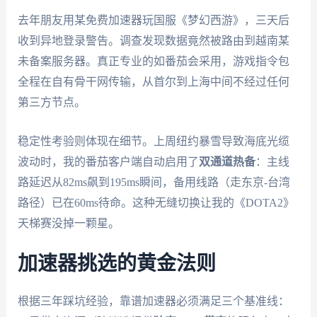
去年朋友用某免费加速器玩国服《梦幻西游》，三天后
收到异地登录警告。调查发现数据竟然被路由到越南某
未备案服务器。真正专业的如番茄会采用
，游戏指令包
全程在自有骨干网传输，从首尔到上海中间不经过任何
第三方节点。
稳定性考验则体现在细节。上周纽约暴雪导致海底光缆
波动时，我的番茄客户端自动启用了
双通道热备
：主线
路延迟从82ms飙到195ms瞬间，备用线路（走东京-台湾
路径）已在60ms待命。这种无缝切换让我的《DOTA2》
天梯赛没掉一颗星。
加速器挑选的黄金法则
根据三年踩坑经验，靠谱加速器必须满足三个基准线：