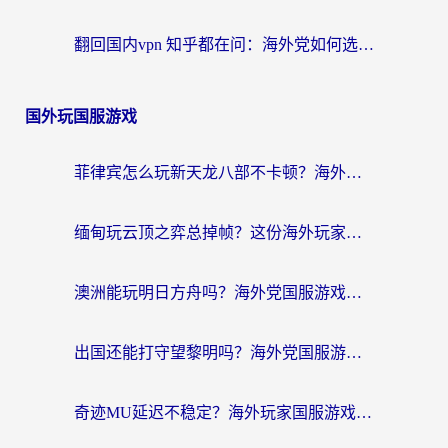
翻回国内vpn 知乎都在问：海外党如何选对加速器，无缝刷剧打游戏？
国外玩国服游戏
菲律宾怎么玩新天龙八部不卡顿？海外党国服游戏加速器终极指南（附欧洲国外玩家实测）
缅甸玩云顶之弈总掉帧？这份海外玩家专属加速器攻略帮你上分
澳洲能玩明日方舟吗？海外党国服游戏畅玩终极指南（附实用加速器选择技巧）
出国还能打守望黎明吗？海外党国服游戏不卡顿的终极解法
奇迹MU延迟不稳定？海外玩家国服游戏加速器终极指南：从卡顿到丝滑的秘密