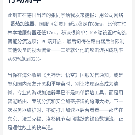
此刻正在德国出差的张同学给我发来捷报：用公司网络
+
番茄加速器
，国服《剑灵》延迟稳定在88ms，比他在柏
林本地服务器还低17ms。秘诀很简单：iOS端设置时勾选
智能分流
选项；PC端开启
；最后记得在路由器后台限制
其他设备的视频流量——三步就让他的攻击连招成功率
从63%飙到92%。
当你在海外收到《黑神话：悟空》国服发售通知，或是
想和国内亲友开黑
和平精英
时，别让物理距离成为遗
憾。专业的游戏加速器早已不是简单翻墙工具，而是用
智能路由、专线分流和安全加密搭建的跨海大桥。下一
次服务器维护时，不妨打开加速器后台看看——那些在
东京、法兰克福、洛杉矶节点间跳跃的绿色数据流，正
是通往故土的快车道。