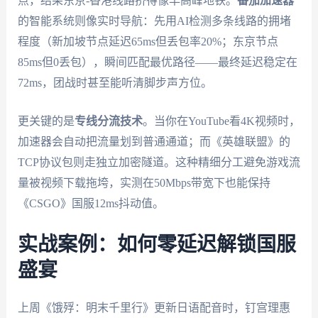
点，结果东京-香港线路挤得像早高峰地铁。
番茄加速器
的智能系统则像实时导航：先用AI检测多条线路的拥堵
程度（新加坡节点延迟65ms但丢包率20%；东京节点
85ms但0丢包），瞬间匹配最优路径——最终延迟稳定在
72ms，团战时甚至能听清脚步声方位。
更关键的是
专线分流技术
。当你在YouTube看4K视频时，
加速器会自动把流量划到普通通道；而《英雄联盟》的
TCP协议包则走独立加密隧道。这种精细分工避免游戏流
量被视频下载拖垮，实测在50Mbps带宽下也能保持
《CSGO》国服12ms抖动值。
实战案例：如何零延迟解锁国服
盛宴
上周《饿殍：明末千里行》更新日语配音时，钉宫理惠