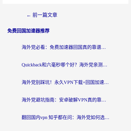
←
前一篇文章
免费回国加速器推荐
海外党必看：免费加速器回国真的靠谱吗？3步教你选到好用的归雁替代
Quickback和六毫秒哪个好？海外党亲测：选对回国加速器，无缝刷剧办公不再愁
海外党别踩坑！永久VPN下载+回国加速器选择指南，无缝刷国内剧游戏支付
海外党避坑指南：安卓破解VPN真的靠谱吗？教你选对回国加速器无缝刷国内资源
翻回国内vpn 知乎都在问：海外党如何选对加速器，无缝刷剧打游戏？