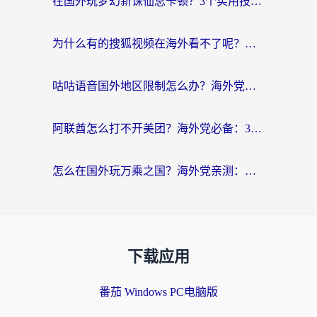
在国外玩梦幻新诛仙总卡顿？3个实用技巧解决海外党痛点（附回国加速器选择指南）
为什么有的搜狐视频在海外看不了呢？留学生亲测有效的回国加速攻略
咕咕语音国外地区限制怎么办？海外党必备的回国加速器选择指南（附音悦Tai、搜狐视频解决妙招）
阿联酋怎么打不开美团？海外党必备：3步解决回国追剧、看球、刷B站的全部烦恼
怎么在国外玩万乘之国？海外党亲测：突破限制的3个实用技巧
下载应用
番茄 Windows PC电脑版