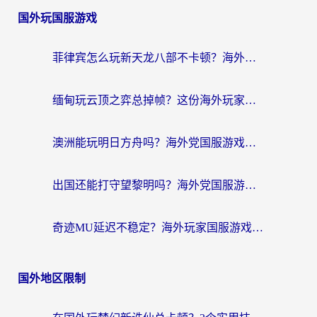
国外玩国服游戏
菲律宾怎么玩新天龙八部不卡顿？海外党国服游戏加速器终极指南（附欧洲国外玩家实测）
缅甸玩云顶之弈总掉帧？这份海外玩家专属加速器攻略帮你上分
澳洲能玩明日方舟吗？海外党国服游戏畅玩终极指南（附实用加速器选择技巧）
出国还能打守望黎明吗？海外党国服游戏不卡顿的终极解法
奇迹MU延迟不稳定？海外玩家国服游戏加速器终极指南：从卡顿到丝滑的秘密
国外地区限制