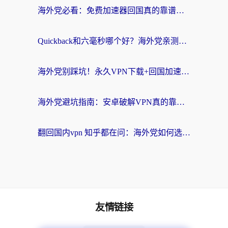
海外党必看：免费加速器回国真的靠谱吗？3步教你选到好用的归雁替代
Quickback和六毫秒哪个好？海外党亲测：选对回国加速器，无缝刷剧办公不再愁
海外党别踩坑！永久VPN下载+回国加速器选择指南，无缝刷国内剧游戏支付
海外党避坑指南：安卓破解VPN真的靠谱吗？教你选对回国加速器无缝刷国内资源
翻回国内vpn 知乎都在问：海外党如何选对加速器，无缝刷剧打游戏？
友情链接