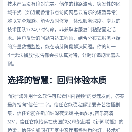
技术产品没有绝对完美。偶尔的线路波动、突发性的区
域干扰（如近期香港节点访问网易云音乐的短暂异常）
难以完全规避。能否及时修复，体现服务深度。专业的
技术团队7x24小时待命，非兼职客服复制粘贴固定话
术。用户反馈的问题直达工程师，结合分布式服务器端
的海量数据监控，能在萌芽阶段解决问题。你的每一
个"无法播放"报告都会被认真对待，让跨洋追剧无需忍
耐。
选择的智慧：回归体验本质
面对"海外用什么软件可以看国内视频"的灵魂发问，答案
最终指向"信任"二字。信任它能稳定解锁爱奇艺独播剧
集，信任它能在新加坡深夜无缓冲播放QQ音乐高清
MV，信任它能给远在德国的父母架起看《新闻联播》的
桥梁，信任它如同打开家中客厅那盏熟悉的灯。技术细