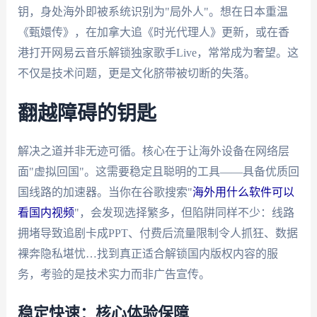
钥，身处海外即被系统识别为"局外人"。想在日本重温
《甄嬛传》，在加拿大追《时光代理人》更新，或在香
港打开网易云音乐解锁独家歌手Live，常常成为奢望。这
不仅是技术问题，更是文化脐带被切断的失落。
翻越障碍的钥匙
解决之道并非无迹可循。核心在于让海外设备在网络层
面"虚拟回国"。这需要稳定且聪明的工具——具备优质回
国线路的加速器。当你在谷歌搜索"
海外用什么软件可以
看国内视频
"，会发现选择繁多，但陷阱同样不少：线路
拥堵导致追剧卡成PPT、付费后流量限制令人抓狂、数据
裸奔隐私堪忧…找到真正适合解锁国内版权内容的服
务，考验的是技术实力而非广告宣传。
稳定快速：核心体验保障