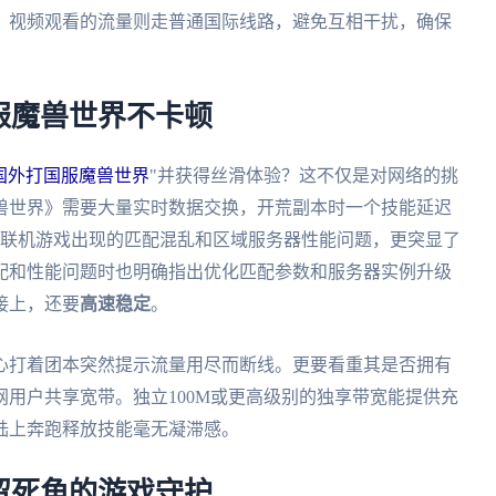
、视频观看的流量则走普通国际线路，避免互相干扰，确保
服魔兽世界不卡顿
国外打国服魔兽世界
"并获得丝滑体验？这不仅是对网络的挑
兽世界》需要大量实时数据交换，开荒副本时一个技能延迟
球联机游戏出现的匹配混乱和区域服务器性能问题，更突显了
配和性能问题时也明确指出优化匹配参数和服务器实例升级
接上，还要
高速稳定
。
心打着团本突然提示流量用尽而断线。更要看重其是否拥有
用户共享宽带。独立100M或更高级别的独享带宽能提供充
陆上奔跑释放技能毫无凝滞感。
留死角的游戏守护