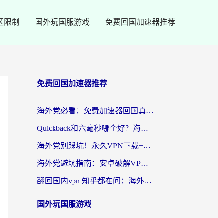
区限制
国外玩国服游戏
免费回国加速器推荐
免费回国加速器推荐
海外党必看：免费加速器回国真的靠谱吗？3步教你选到好用的归雁替代
Quickback和六毫秒哪个好？海外党亲测：选对回国加速器，无缝刷剧办公不再愁
海外党别踩坑！永久VPN下载+回国加速器选择指南，无缝刷国内剧游戏支付
海外党避坑指南：安卓破解VPN真的靠谱吗？教你选对回国加速器无缝刷国内资源
翻回国内vpn 知乎都在问：海外党如何选对加速器，无缝刷剧打游戏？
国外玩国服游戏