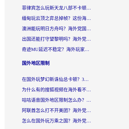
菲律宾怎么玩新天龙八部不卡顿？海外党国服游戏加速器终极指南（附欧洲国外玩家实测）
缅甸玩云顶之弈总掉帧？这份海外玩家专属加速器攻略帮你上分
澳洲能玩明日方舟吗？海外党国服游戏畅玩终极指南（附实用加速器选择技巧）
出国还能打守望黎明吗？海外党国服游戏不卡顿的终极解法
奇迹MU延迟不稳定？海外玩家国服游戏加速器终极指南：从卡顿到丝滑的秘密
国外地区限制
在国外玩梦幻新诛仙总卡顿？3个实用技巧解决海外党痛点（附回国加速器选择指南）
为什么有的搜狐视频在海外看不了呢？留学生亲测有效的回国加速攻略
咕咕语音国外地区限制怎么办？海外党必备的回国加速器选择指南（附音悦Tai、搜狐视频解决妙招）
阿联酋怎么打不开美团？海外党必备：3步解决回国追剧、看球、刷B站的全部烦恼
怎么在国外玩万乘之国？海外党亲测：突破限制的3个实用技巧