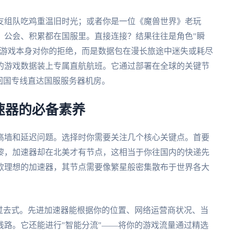
友组队吃鸡重温旧时光；或者你是一位《魔兽世界》老玩
、公会、积累都在国服里。直接连接？结果往往是角色"瞬
非游戏本身对你的拒绝，而是数据包在漫长旅途中迷失或耗尽
的游戏数据装上专属直航航班。它通过部署在全球的关键节
回国专线直达国服服务器机房。
速器的必备素养
高墙和延迟问题。选择时你需要关注几个核心关键点。首要
黎，加速器却在北美才有节点，这相当于你往国内的快递先
款理想的加速器，其节点需要像繁星般密集散布于世界各大
过去式。先进加速器能根据你的位置、网络运营商状况、当
路。它还能进行"智能分流"——将你的游戏流量通过精选