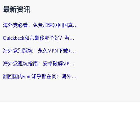
最新资讯
海外党必看：免费加速器回国真的靠谱吗？3步教你选到好用的归雁替代
Quickback和六毫秒哪个好？海外党亲测：选对回国加速器，无缝刷剧办公不再愁
海外党别踩坑！永久VPN下载+回国加速器选择指南，无缝刷国内剧游戏支付
海外党避坑指南：安卓破解VPN真的靠谱吗？教你选对回国加速器无缝刷国内资源
翻回国内vpn 知乎都在问：海外党如何选对加速器，无缝刷剧打游戏？