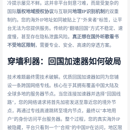
冷提示屡见不鲜。这并非平台刻意刁难，而是受复杂的
国际
版权地域授权协议
与互联网
地理IP识别机制
的双重
制约。您的海外IP地址如同被贴上了"外来者"标签，让平
台无法为您提供服务。传统的"翻墙回国"方式不稳定、速
度慢，甚至存在隐私泄露风险。
真正想在国外听歌看书
不受地区限制
，需要专业、安全、高速的穿透方案。
穿墙利器：回国加速器如何破局
技术难题最终需技术破解。优质回国加速器如同为您铺
设一条跨国网络专线。核心在于其拥有覆盖中国大陆及
全球多地的服务器节点。当您连接加速器并选择"回国线
路"，您的网络请求将首先加密发送至靠近您的境外节
点，再通过专线高速跳转至境内节点，最终以"本地用
户"的身份访问平台服务器。整个过程，您的真实海外IP
被隐藏，平台只看到一个"合规"的中国IP在访问，地区限