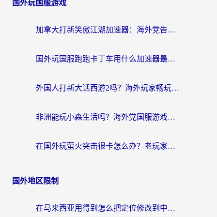
国外玩国服游戏
加拿大打新笑傲江湖加速器：海外党告别延迟卡顿的实用指南
国外玩国服跑跑卡丁车用什么加速器最好？2026真实玩家亲测避坑指南
外国人打新大话西游2吗？海外玩家畅玩国服游戏的终极加速器指南
非洲能玩小森生活吗？海外党国服游戏加速器终极指南（附阿根廷CF手游帕斯卡契约解决方案）
在国外玩萤火突击很卡怎么办？老玩家亲测有效的加速器选择指南
国外地区限制
在马来西亚用得到怎么把定位修改到中国国内？留学生亲测有效的追剧看片攻略