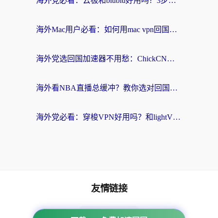
海外党必看：云极和biubiu好用吗？3步选对回国加速器，无缝刷国内剧玩手游
海外Mac用户必看：如何用mac vpn回国实现无缝刷国内剧玩国服？
海外党选回国加速器不用愁：ChickCN和SpeedCN好用吗？实测对比+避坑指南
海外看NBA直播总缓冲？教你选对回国加速器，无缝看球还能刷国内剧
海外党必看：穿梭VPN好用吗？和lightVPN对比哪个回国效果更好？附真实体验与选择指南
友情链接
海外回国加速器