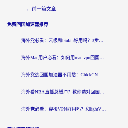
←
前一篇文章
免费回国加速器推荐
海外党必看：云极和biubiu好用吗？3步选对回国加速器，无缝刷国内剧玩手游
海外Mac用户必看：如何用mac vpn回国实现无缝刷国内剧玩国服？
海外党选回国加速器不用愁：ChickCN和SpeedCN好用吗？实测对比+避坑指南
海外看NBA直播总缓冲？教你选对回国加速器，无缝看球还能刷国内剧
海外党必看：穿梭VPN好用吗？和lightVPN对比哪个回国效果更好？附真实体验与选择指南