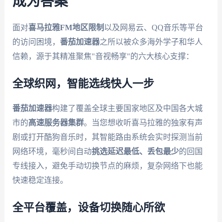
成为答案
面对
喜马拉雅FM地区限制
以及网易云、QQ音乐等平台
的访问困境，
番茄加速器
之所以被众多海外学子和华人
信赖，源于其精准聚焦"音视畅享"的六大核心支撑：
全球织网，智能选线快人一步
番茄加速器
构建了覆盖全球主要国家地区及中国各大城
市的
高速服务器集群
。当您想收听喜马拉雅的独家有声
剧或打开酷狗音乐时，其智能路由系统会实时探测当前
网络环境，毫秒间自动
挑选延迟最低、丢包最少
的回国
专线接入，避免手动切换节点的麻烦，复杂网络下也能
快速稳定连接。
全平台覆盖，设备切换随心所欲