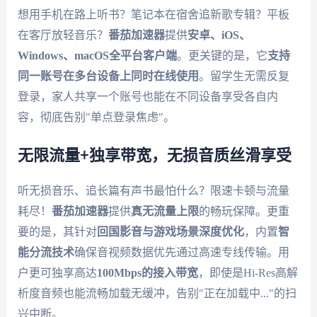
想用手机在路上听书？笔记本在宿舍追新歌专辑？平板
在客厅放轻音乐？
番茄加速器
提供
安卓、iOS、
Windows、macOS全平台客户端
。更关键的是，它
支持
同一账号在多台设备上同时在线使用
。留学生无需反复
登录，家人共享一个账号也能在不同设备享受各自内
容，彻底告别"单点登录焦虑"。
无限流量+独享带宽，无损音质丝滑享受
听无损音乐、追长篇有声书最怕什么？限速卡顿与流量
耗尽！
番茄加速器
提供
真无流量上限
的畅玩保障。更重
要的是，其针对
回国影音与游戏场景深度优化
，内置
智
能分流技术
确保音视频数据优先通过高速专线传输。用
户更可独享高达
100Mbps的接入带宽
，即使是Hi-Res高解
析度音频也能流畅加载无缓冲，告别"正在加载中..."的扫
兴中断。