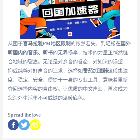
从困于
喜马拉雅FM地区限制
的怅然若失，到轻松
在国外
听国内的音乐、听书
的无界畅享，技术的力量正悄然缝
合地域的裂痕。无论是对乡音的眷恋，对知识的渴望，
抑或纯粹对好声音的追求，选择如
番茄加速器
这般集速
度、稳定、安全、便捷于一身的专业工具，意味着重新
夺回选择内容的自由权。让优质的中文声浪，再次成为
您海外生活里不可或缺的温暖底色。
Spread the love