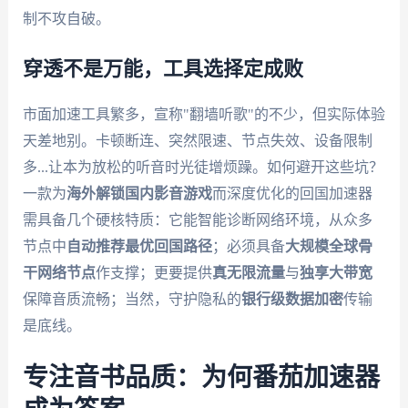
制不攻自破。
穿透不是万能，工具选择定成败
市面加速工具繁多，宣称"翻墙听歌"的不少，但实际体验
天差地别。卡顿断连、突然限速、节点失效、设备限制
多...让本为放松的听音时光徒增烦躁。如何避开这些坑？
一款为
海外解锁国内影音游戏
而深度优化的回国加速器
需具备几个硬核特质：它能智能诊断网络环境，从众多
节点中
自动推荐最优回国路径
；必须具备
大规模全球骨
干网络节点
作支撑；更要提供
真无限流量
与
独享大带宽
保障音质流畅；当然，守护隐私的
银行级数据加密
传输
是底线。
专注音书品质：为何番茄加速器