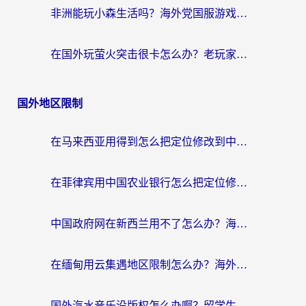
非洲能玩小森生活吗？海外党国服游戏加速器终极指南（附阿根廷CF手游帕斯卡契约解决方案）
在国外玩萤火突击很卡怎么办？老玩家亲测有效的加速器选择指南
国外地区限制
在马来西亚用得到怎么把定位修改到中国国内？留学生亲测有效的追剧看片攻略
在菲律宾用中国农业银行怎么把定位修改到中国国内？海外华人必看的数字生活解决方案
中国政府网在新西兰用不了怎么办？海外华人追剧看新闻的实用指南
在缅甸用云集遇地区限制怎么办？海外党亲测有效解决方案来了！
国外汽水音乐没版权怎么办啊？留学生亲测有效的回国加速攻略