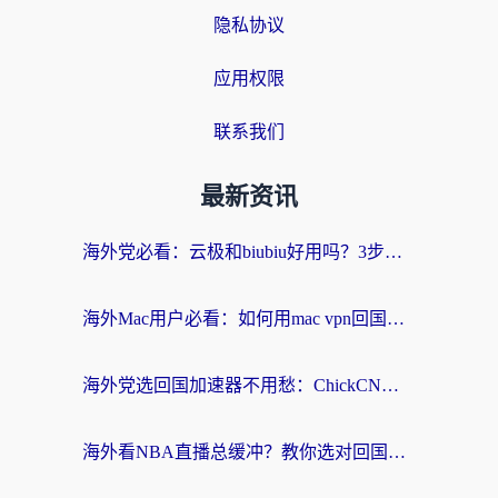
隐私协议
应用权限
联系我们
最新资讯
海外党必看：云极和biubiu好用吗？3步选对回国加速器，无缝刷国内剧玩手游
海外Mac用户必看：如何用mac vpn回国实现无缝刷国内剧玩国服？
海外党选回国加速器不用愁：ChickCN和SpeedCN好用吗？实测对比+避坑指南
海外看NBA直播总缓冲？教你选对回国加速器，无缝看球还能刷国内剧