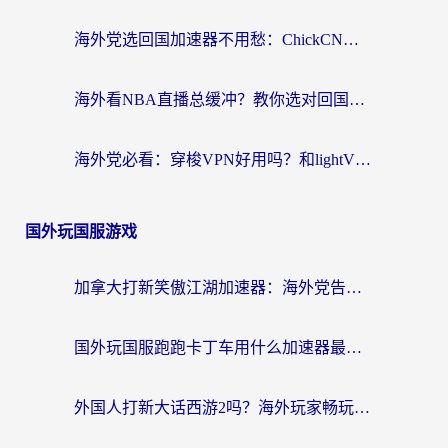
海外党选回国加速器不用愁：ChickCN和SpeedCN好用吗？实测对比+避坑指南
海外看NBA直播总缓冲？教你选对回国加速器，无缝看球还能刷国内剧
海外党必看：穿梭VPN好用吗？和lightVPN对比哪个回国效果更好？附真实体验与选择指南
国外玩国服游戏
加拿大打新笑傲江湖加速器：海外党告别延迟卡顿的实用指南
国外玩国服跑跑卡丁车用什么加速器最好？2026真实玩家亲测避坑指南
外国人打新大话西游2吗？海外玩家畅玩国服游戏的终极加速器指南