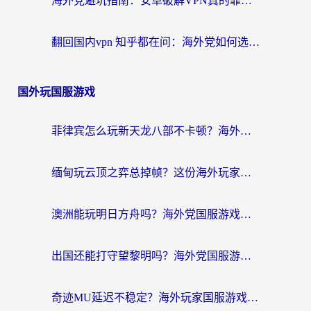
海外党避坑指南：安卓破解VPN真的靠谱吗？教你选对回国加速器无缝刷国内资源
翻回国内vpn 知乎都在问：海外党如何选对加速器，无缝刷剧打游戏？
国外玩国服游戏
菲律宾怎么玩新天龙八部不卡顿？海外党国服游戏加速器终极指南（附欧洲国外玩家实测）
缅甸玩云顶之弈总掉帧？这份海外玩家专属加速器攻略帮你上分
澳洲能玩明日方舟吗？海外党国服游戏畅玩终极指南（附实用加速器选择技巧）
出国还能打守望黎明吗？海外党国服游戏不卡顿的终极解法
奇迹MU延迟不稳定？海外玩家国服游戏加速器终极指南：从卡顿到丝滑的秘密