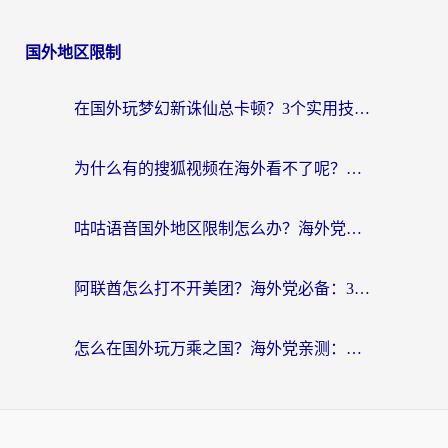
国外地区限制
在国外玩梦幻新诛仙总卡顿？3个实用技巧解决海外党痛点（附回国加速器选择指南）
为什么有的搜狐视频在海外看不了呢？留学生亲测有效的回国加速攻略
咕咕语音国外地区限制怎么办？海外党必备的回国加速器选择指南（附音悦Tai、搜狐视频解决妙招）
阿联酋怎么打不开美团？海外党必备：3步解决回国追剧、看球、刷B站的全部烦恼
怎么在国外玩万乘之国？海外党亲测：突破限制的3个实用技巧