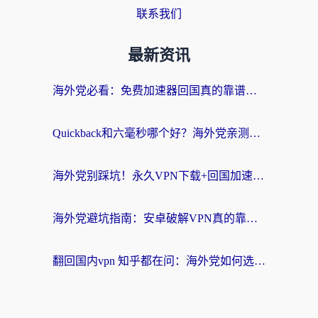
联系我们
最新资讯
海外党必看：免费加速器回国真的靠谱吗？3步教你选到好用的归雁替代
Quickback和六毫秒哪个好？海外党亲测：选对回国加速器，无缝刷剧办公不再愁
海外党别踩坑！永久VPN下载+回国加速器选择指南，无缝刷国内剧游戏支付
海外党避坑指南：安卓破解VPN真的靠谱吗？教你选对回国加速器无缝刷国内资源
翻回国内vpn 知乎都在问：海外党如何选对加速器，无缝刷剧打游戏？